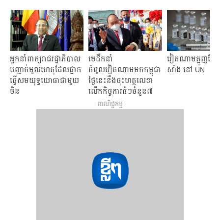
អ្នកនាំពាក្យ​រាជរដ្ឋាភិបាល
មេដឹកនាំ
វៀតណាម​ត្អូញត្អែរ​
បញ្ជាក់​មូលហេតុ​ដែល​ផ្អាក
កំពូលវៀតណាមមកកម្ពុជា
សាំង នៅ UN
ធ្វើសមយុទ្ធយោធា​ជាមួយ​
ថ្ងៃនេះនឹងចុះហត្ថលេខា
ចិន
លើកកិច្ចការធំៗចំនួន៧
ពាណិជ្ជកម្ម