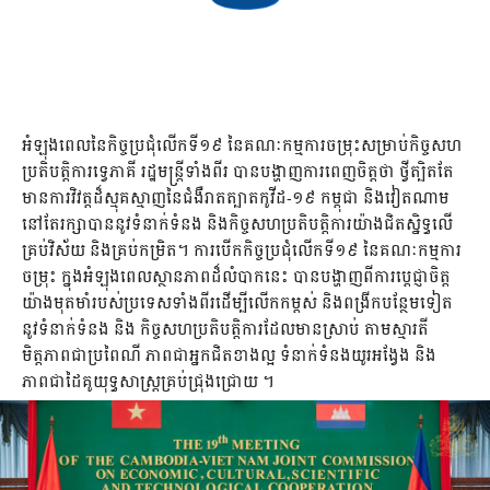
អំឡុងពេលនៃកិច្ចប្រជុំលើកទី១៩ នៃគណៈកម្មការចម្រុះសម្រាប់កិច្ចសហ
ប្រតិបត្តិការទ្វេភាគី រដ្ឋមន្រ្តីទាំងពីរ បានបង្ហាញការពេញចិត្តថា ថ្វីត្បិតតែ
មានការវិវត្តដ៏ស្មុគស្មាញនៃជំងឺរាតត្បាតកូវីដ-១៩ កម្ពុជា និងវៀតណាម
នៅតែរក្សាបាននូវទំនាក់ទំនង និងកិច្ចសហប្រតិបត្តិការយ៉ាងជិតស្និទ្ធលើ
គ្រប់វិស័យ និងគ្រប់កម្រិត។ ការបើកកិច្ចប្រជុំលើកទី១៩ នៃគណៈកម្មការ
ចម្រុះ ក្នុងអំឡុងពេលស្ថានភាពដ៏លំបាកនេះ បានបង្ហាញពីការប្តេជ្ញាចិត្ត
យ៉ាងមុតមាំរបស់ប្រទេសទាំងពីរដើម្បីលើកកម្ពស់ និងពង្រីកបន្ថែមទៀត
នូវទំនាក់ទំនង និង កិច្ចសហប្រតិបត្តិការដែលមានស្រាប់ តាមស្មារតី
មិត្តភាពជាប្រពៃណី ភាពជាអ្នកជិតខាងល្អ ទំនាក់ទំនងយូរអង្វែង និង
ភាពជាដៃគូយុទ្ធសាស្ត្រគ្រប់ជ្រុងជ្រោយ ។