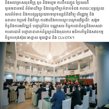
និងសហគ្រាសធុនមីក្រូ តូច និងមធ្យម ការដឹកជញ្ជូន ប្រៃសណី
ទូរគមនាគមន៍ ព័ត៌មានវិទ្យា និងបច្ចេកវិទ្យាទំនាក់ទំនង ការបោះពុម្ពផ្សាយ
សារព័ត៌មាន និងការផ្សព្វផ្សាយតាមទូរទស្សន៍និងវិទ្យុ ហិរញ្ញវត្ថុ និង
ធនាគារ វប្បធម៌ និងកីឡា ការងារនិងការបណ្តុះបណ្តាលវិជ្ជាជីវៈ សង្គម
កិច្ចនិងការអភិវឌ្ឍន៍ បញ្ហាព្រំដែន បណ្ណាសារ កិច្ចការជាតិពន្ធនិងសាសនា
ការពារជាតិ បញ្ហានានាពាក់ព័ន្ធច្បាប់និងតុលាការ អធិការកិច្ចនិងសវនកម្ម
កិច្ចការកុងស៊ុល អាជ្ញាធរ មូលដ្ឋាន និង CLV-DTA។