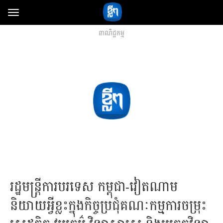
Toggle
navigation
ពាណិជ្ជកម្ម
រដ្ឋមន្ត្រីការបរទេស កម្ពុជា-វៀតណាម
និយាយអ្វីខ្លះក្នុងកិច្ចប្រជុំគណៈកម្មការចម្រុះ