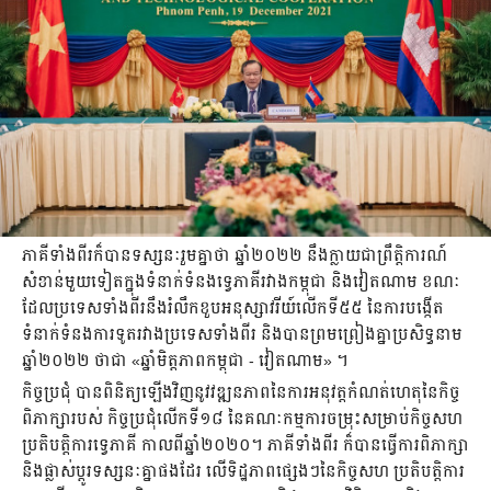
ភាគីទាំងពីរក៏បានទស្សនៈរួមគ្នាថា ឆ្នាំ២០២២ នឹងក្លាយជាព្រឹត្តិការណ៍
សំខាន់មួយទៀតក្នុងទំនាក់ទំនងទ្វេភាគីរវាងកម្ពុជា និងវៀតណាម ខណៈ
ដែលប្រទេសទាំងពីរនឹងរំលឹកខួបអនុស្សាវរីយ៍លើកទី៥៥ នៃការបង្កើត
ទំនាក់ទំនងការទូតរវាងប្រទេសទាំងពីរ និងបានព្រមព្រៀងគ្នាប្រសិទ្ធនាម
ឆ្នាំ២០២២ ថាជា «ឆ្នាំមិត្តភាពកម្ពុជា - វៀតណាម» ។
កិច្ចប្រជុំ បានពិនិត្យឡើងវិញនូវវឌ្ឍនភាពនៃការអនុវត្តកំណត់ហេតុនៃកិច្ច
ពិភាក្សារបស់ កិច្ចប្រជុំលើកទី១៨ នៃគណៈកម្មការចម្រុះសម្រាប់កិច្ចសហ
ប្រតិបត្តិការទ្វេភាគី កាលពីឆ្នាំ២០២០។ ភាគីទាំងពីរ ក៏បានធ្វើការពិភាក្សា
និងផ្លាស់ប្តូរទស្សនៈគ្នាផងដែរ លើទិដ្ឋភាពផ្សេងៗនៃកិច្ចសហ ប្រតិបត្តិការ