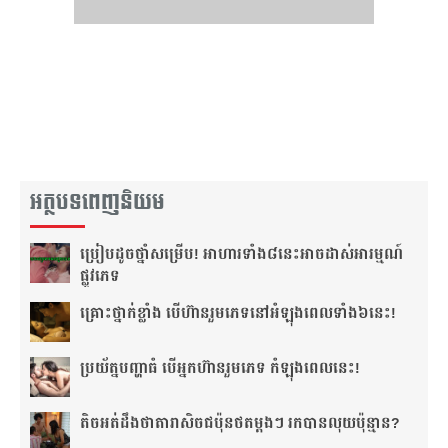
អត្ថបទពេញនិយម
ប្រៀប​ដូច​ថ្នាំ​សម្រើប! អាហារ​ទាំង​៨​នេះ​អាច​ដាស់​អារម្មណ៍​
ផ្លូវភេទ
គ្រោះថ្នាក់​ខ្លាំង បើហ៊ាន​រួមភេទ​នៅ​អំឡុង​ពេល​ទាំង៦​នេះ!
ប្រយ័ត្ន​បញ្ហា​ធំ បើ​អ្នក​ហ៊ាន​រួមភេទ កំឡុង​ពេល​នេះ!
តិច​អត់​ដឹង​​ថាតារា​សិច​ជប៉ុន​ថត​ម្ដងៗ រកបាន​លុយ​ប៉ុន្មាន?