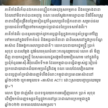
ភាគីទាំងពីរក៏បានឯកភាពពន្លឿនការអនុវត្តសកម្មភាព និងគម្រោងនានា
ដែលនៅមិនទាន់បានអនុវត្ត ខណៈពេលស្វែងរកមធ្យោបាយ និងវិធីសាស្រ្ត
នានាដើម្បីពង្រឹងបន្ថែមទៀតនូវកិច្ចសហប្រតិបត្តិការនានា សម្រាប់ផល
ប្រយោជន៍ទៅវិញទៅមកសម្រាប់ប្រជាជននៃប្រទេសទាំងពីរ។
ភាគីទាំងពីរ បានគូសបញ្ជាក់នូវការប្តេជ្ញាចិត្តក្នុងការបន្តគាំទ្រគ្នាទៅវិញ
ទៅមកនៅក្នុងវេទិកាតំបន់ និងអន្តរជាតិនានា ជាពិសេសនៅក្នុងក្របខ័ណ្ឌ
អាស៊ាន និងអង្គការសហប្រជាជាតិ។ លោកឧបនាយករដ្ឋមន្ត្រី ប្រាក់
សុខុន បានសម្តែង នូវអំណរគុណចំពោះការចូលរួមរបស់ លោក ផាំ មិញ
ជីញ នាយករដ្ឋមន្រ្តី នៃសាធារណរដ្ឋសង្គមនិយមវៀតណាម នៅក្នុងកិច្ច
ប្រជុំកំពូលអាស៊ី-អឺរ៉ុបលើកទី១៣ ដែលកម្ពុជាបានធ្វើជាម្ចាស់ផ្ទះរៀបចំ
ប្រកបដោយជោគជ័យតាមប្រព័ន្ធវីដេអូ ខណៈពេលដែលវៀតណាម
បានប្តេជ្ញាគាំទ្រយ៉ាងពេញទំហឹងចំពោះកម្ពុជាជាប្រធានអាស៊ាននៅ
ឆ្នាំ២០២២ ក្រោមមូលបទ «អាស៊ាន ACT៖ ដោះស្រាយបញ្ហាប្រឈមរួម
គ្នា»។
លោក ប៊ូយ ថាញ់សឺន បានទទួលយកការអញ្ជើញលោក​ ប្រាក់ សុខុន
ដើម្បីមកបំពេញទស្សនកិច្ចផ្លូវការនៅព្រះរាជាណាចក្រកម្ពុជាក្នុង
ឆ្នាំ២០២២ តាមពេលវេលាសមស្រប។