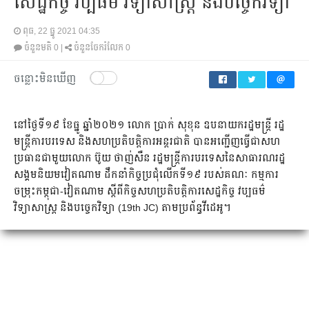
សេដ្ឋកិច្ច វប្បធម៌ វិទ្យាសាស្ត្រ និងបច្ចេកវិទ្យា
ពុធ, 22 ធ្នូ 2021 04:35
ចំនួនមតិ
0
|
ចំនួនចែករំលែក
0
ចន្លោះមិនឃើញ
នៅថ្ងៃទី១៩ ខែធ្នូ ឆ្នាំ២០២១ លោក ប្រាក់ សុខុន ឧបនាយករដ្ឋមន្ត្រី រដ្ឋ
មន្ត្រីការបរទេស និងសហប្រតិបត្តិការអន្តរជាតិ បានអញ្ជើញធ្វើជាសហ
ប្រធានជាមួយលោក ប៊ូយ ថាញ់សឺន រដ្ឋមន្រ្តីការបរទេសនៃសាធារណរដ្ឋ
សង្គមនិយមវៀតណាម ដឹកនាំកិច្ចប្រជុំលើកទី១៩ របស់គណៈ កម្មការ
ចម្រុះកម្ពុជា-វៀតណាម ស្តីពីកិច្ចសហប្រតិបត្តិការសេដ្ឋកិច្ច វប្បធម៌
វិទ្យាសាស្រ្ត និងបច្ចេកវិទ្យា (19th JC) តាមប្រព័ន្ធវីដេអូ។