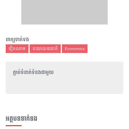
ពាក្យទាក់ទង
វៀតណាម
នយោបាយជាតិ
Economics
ភ្ជាប់ទំនាក់ទំនងជាមួយ
អត្ថបទទាក់ទង