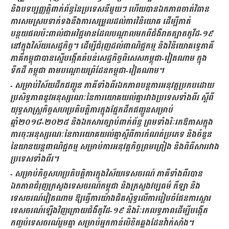
និងបទប្បញ្ញត្តិពាក់ព័ន្ធនៃប្រទេសនីមួយៗ ហើយបានឯកភាពចាត់វិធាន
ការសមស្របទាក់ទងនឹងការសម្រួលដល់ការវិនិយោគ ដើម្បីកាត់
បន្ថយផលប៉ះពាល់ជាអវិជ្ជមានដែលបណ្តាលមកពីជំងឺរាតត្បាតកូវីដ-១៩
នៅក្នុងវិស័យសេដ្ឋកិច្ច។ ដើម្បីជំរុញដល់ពាណិជ្ជកម្ម និងវិនិយោគទ្វេភាគី
ភាគីកម្ពុជាបានស្នើបង្កើតតំបន់សេដ្ឋកិច្ចពិសេសកម្ពុជា-វៀតណាម ក្នុង
ទឹកដី កម្ពុជា តាមបណ្ដោយព្រំដែនកម្ពុជា-វៀតណាម។
- សម្រាប់វិស័យដឹកជញ្ជូន ភាគីទាំងពីរឯកភាពបន្តការអនុវត្តប្រកបដោយ
ប្រសិទ្ធភាពនូវអនុស្សរណៈនៃការយោគយល់គ្នារវាងប្រទេសទាំងពីរ ស្តីពី
យុទ្ធសាស្រ្តកិច្ចសហប្រតិបត្តិការក្នុងផ្នែកដឹកជញ្ជូនសម្រាប់
ឆ្នាំ២០១៨-២០២៥ និងឯកសារច្បាប់ពាក់ព័ន្ធ ព្រមទាំងរិៈរកឱកាសក្នុង
ការចុះអនុស្សរណៈនៃការយោគយល់គ្នាស្តីពីការកំណត់ប្រភេទ និងចំនួន
នៃយានយន្តពាណិជ្ជកម្ម សម្រាប់ការអនុវត្តកិច្ចព្រមព្រៀង និងពិធីសាររវាង
ប្រទេសទាំងពីរ។
- សម្រាប់កិច្ចសហប្រតិបត្តិការក្នុងវិស័យទេសចរណ៍ ភាគីទាំងពីរបាន
ឯកភាពជំរុញក្រសួងទេសចរណ៍កម្ពុជា និងក្រសួងវប្បធម៌ កីឡា និង
ទេសចរណ៍វៀតណាម ឱ្យធ្វើការយ៉ាងជិតស្និទ្ធលើការរៀបចំផែនការស្តារ
ទេសចរណ៍ឡើងវិញក្រោយជំងឺកូវីដ-១៩ និងរិៈរកលទ្ធភាពដើម្បីបង្កើត
កញ្ចប់ទេសចរណ៍រួមគ្នា សម្រាប់អ្នកកាន់លិខិតឆ្លងដែនវ៉ាក់សាំង។