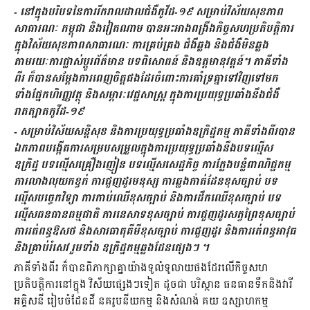
- នៅក្នុងបរិបទនៃការរីករាលដាលជំងឺកូវីដ-១៩ សម្រាប់វិស័យសុខភាព
សាធារណៈ កម្ពុជា និងវៀតណាម បានអះអាងពង្រឹងកិច្ចសហប្រតិបត្តិការ
ក្នុងវិស័យសុខភាពសាធារណៈ ការគ្រប់គ្រង ជំងឺឆ្លង និងជំងឺមិនឆ្លង
តាមរយៈការផ្លាស់ប្តូរព័ត៌មាន បទពិសោធន៍ និងឧត្តមានុវត្តន៍។ ភាគីទាំង
ពីរ ក៏បានសម្តែងការពេញចិត្តផងដែរចំពោះការគាំទ្រគ្នាទៅវិញទៅមក
ទាំងផ្នែកហិរញ្ញវត្ថុ និងសម្ភារៈវេជ្ជសាស្ត្រ ក្នុងការប្រយុទ្ធប្រឆាំងនឹងជំងឺ
រាតត្បាតកូវីដ-១៩
- សម្រាប់វិស័យសន្តិសុខ និងការប្រយុទ្ធប្រឆាំងឧក្រិដ្ឋកម្ម ភាគីទាំងពីរបាន
ឯកភាពបង្កើតការសម្របសម្រួលក្នុងការប្រយុទ្ធប្រឆាំងនឹងបទល្មើស
ឧក្រិដ្ឋ បទល្មើសគ្រឿងញៀន បទល្មើសសេដ្ឋកិច្ច ការក្លែងបន្លំពាណិជ្ជកម្ម
ការលាងលុយកខ្វក់ ការជួញដូរមនុស្ស ការឆ្លងកាត់ដែនខុសច្បាប់ បទ
ល្មើសបច្ចេកវិទ្យា ការកាប់ឈើខុសច្បាប់ និងការដឹកឈើខុសច្បាប់ បទ
ល្មើសធនធានធម្មជាតិ ការនេសាទខុសច្បាប់ ការជួញដូរសត្វព្រៃខុសច្បាប់
ការរត់ពន្ធឱសថ និងសារធាតុគីមីខុសច្បាប់ ការជួញដូរ និងការរត់ពន្ធអាវុធ
និងគ្រាប់រំសេវ រួមទាំង ឧក្រិដ្ឋកម្មឆ្លងដែនផ្សេងៗ ។
ភាគីទាំងពីរ ក៏បានពិភាក្សាគ្នាយ៉ាងទូលំទូលាយផងដែរលើកិច្ចសហ
ប្រតិបត្តិការនៅក្នុង វិស័យផ្សេងៗទៀត ដូចជា បរិស្ថាន ធនធានទឹកនិងវារី
អគ្គិសនី រៀបចំដែនដី នគរូបនីយកម្ម និងសំណង់ គយ ឧស្សាហកម្ម