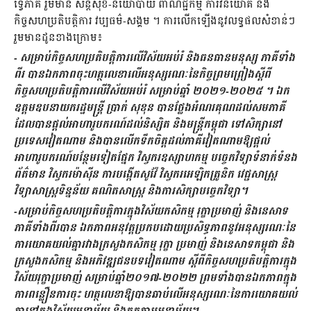
ទ្វេភាគី រួមមាន សន្តិសុខ-នយោបាយ ពាណិជ្ជកម្ម ការវិនិយោគ និង
កិច្ចសហប្រតិបត្តិការ វប្បធម៌-សង្គម ។ ការលើកឡើងនូវលទ្ធផលសំខាន់ៗ
រួមមានដូនខាងក្រោម៖
- សម្រាប់កិច្ចសហប្រតិបត្តិការលើវិស័យអប់រំ និងធនធានមនុស្ស ភាគីទាំង
ពីរ បានឯកភាពចុះហត្ថលេខាលើអនុស្សរណៈនៃកិច្ចព្រមព្រៀងស្តីពី
កិច្ចសហប្រតិបត្តិការលើវិស័យអប់រំ សម្រាប់ឆ្នាំ ២០២១-២០២៥ ។ ឯក
ឧត្តមឧបនាយករដ្ឋមន្រ្តី ប្រាក់ សុខុន បានថ្លែងអំណរគុណដល់សមភាគី
ដែលបានផ្តល់អាហារូបករណ៍ដល់និស្សិត និងមន្ត្រីកម្ពុជា ទៅសិក្សានៅ
ប្រទេសវៀតណាម និងបានលើកទឹកចិត្តដល់ភាគីវៀតណាមឱ្យផ្តល់
អាហារូបករណ៍បន្ថែមទៀតផ្នែក វិស្វករឧស្សាហកម្ម បច្ចេកវិទ្យាទំនាក់ទំនង
ព័ត៌មាន វិស្វករម៉ាស៊ីន ការបង្កើតសូវ៉ែ វិស្វករអេឡិកត្រូនិក វេជ្ជសាស្រ្ត
វិទ្យាសាស្ត្រទិន្នន័យ គណិតសាស្ត្រ និងការសិក្សាបច្ចេកវិទ្យា។
-សម្រាប់កិច្ចសហប្រតិបត្តិការក្នុងវិស័យកសិកម្ម រុក្ខាប្រមាញ់ និងនេសាទ
ភាគីទាំងពីរបាន ឯកភាពអនុវត្តប្រកបដោយប្រសិទ្ធភាពនូវអនុស្សរណៈនៃ
ការយោគយល់គ្នារវាងក្រសួងកសិកម្ម រុក្ខា ប្រមាញ់ និងនេសាទកម្ពុជា និង
ក្រសួងកសិកម្ម និងអភិវឌ្ឍជនបទវៀតណាម ស្តីពីកិច្ចសហប្រតិបត្តិការក្នុង
វិស័យរុក្ខាប្រមាញ់ សម្រាប់ឆ្នាំ២០១៧-២០២២ ព្រមទាំងបានឯកភាពក្នុង
ការពន្លឿនការចុះ ហត្ថលេខាឱ្យបានឆាប់លើអនុស្សរណៈនៃការយោគយល់