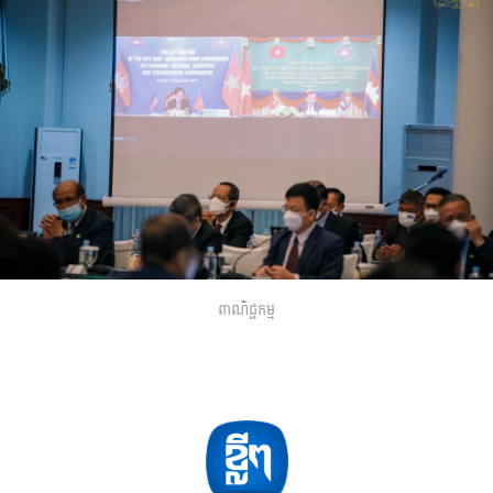
ពាណិជ្ជកម្ម