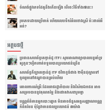
ចំណង់​ផ្លូវ​ភេទ​ដៃគូ​នឹង​កើន​ឡើង បើចេះ​វិធីទាំង​៧នេះ!
រួមភេទ​ដោយ​ប្រើ​មាត់ ហើយ​លេប​ទឹក​រំអិល​ខាង​ស្រី ប៉ះពាល់​អី​
អត់?
អត្ថបទថ្មី
ប្រធាន​សហព័ន្ធ​តេក្វាន់ដូ​ ITF៖​ សូម​អាណាព្យាបាល​បន្ត​គាំទ្រ​
ឲ្យ​កូនៗ​ហ្វឹកហាត់​ទទួលបាន​ប្រយោជន៍​ច្រើន​
សហព័ន្ធ​កីឡាតេក្វាន់ដូ​ ITF​ ថវិកា​ខ្ទង់​ជាង​ ២ម៉ឺន​ដុល្លារ​ទៅ​
ចូលរួម​នៅ​ឥណ្ឌា​បាន​គ្រប់​ហើយ​
គោលការណ៍គ្រឹះ​ដែល​រាជរដ្ឋាភិបាល និងវិស័យឯកជន អាច​
សម្រេចបាននូវគុណតម្លៃ និងជោគវាសនារួមគ្នា
បណ្ណ​ព័ត៌មាន​អ្នកបោះឆ្នោត មិនអាចជំនួសអត្តសញ្ញាណបណ្ណ
ក៏ពិតមែន ប៉ុន្តែវាមានផលប្រយោជន៍ ៣យ៉ាង