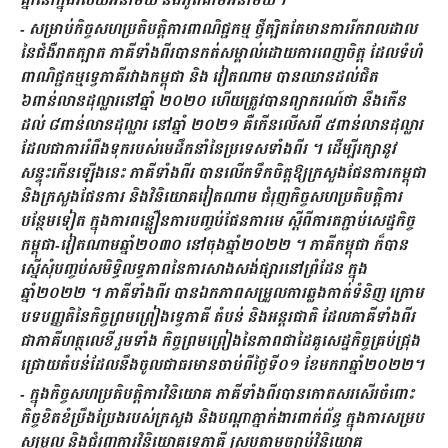
គ្នានៅក្នុងវិស័យអនាម័យ និងភូតគាមអនាម័យ។
- សម្រាប់កិច្ចសហប្រតិបត្តិការពាណិជ្ជកម្ម ថ្វីត្បិតតែមានការរីករាលដាល
នៃជំងឺរាតត្បាត ភាគីទាំងពីរបានកត់សម្គាល់ដោយការពេញចិត្ត ដែលទំហំ
ពាណិជ្ជកម្មទ្វេភាគីរវាងកម្ពុជា និង វៀតណាម បានឈានដល់ជិត
៦ពាន់លានដុល្លារនៅឆ្នាំ ២០២០ ហើយត្រូវបានព្យាករណ៍ថា នឹងកើន
ដល់ ៨ពាន់លានដុល្លារ នៅឆ្នាំ ២០២១ គឺកើនលើសពី ៥ពាន់លានដុល្លារ
ដែលជាការរំពឹងទុករបស់មេដឹកនាំនៃប្រទេសទាំងពីរ ។ ដើម្បីរក្សានូវ
សន្ទុះកើនឡើងនេះ ភាគីទាំងពីរ បានលើកទឹកចិត្តឱ្យក្រសួងផែនការកម្ពុជា
និងក្រសួងផែនការ និងវិនិយោគវៀតណាម ជំរុញកិច្ចសហប្រតិបត្តិការ
បន្ថែមទៀត ក្នុងការពន្លឿនការបញ្ចប់ផែនការមេ ស្តីពីការតភ្ជាប់សេដ្ឋកិច្ច
កម្ពុជា-វៀតណាមឆ្នាំ២០៣០ នៅចុងឆ្នាំ២០២២ ។ ភាគីកម្ពុជា ក៏បាន
ស្នើសុំបញ្ចប់សមិទ្ធិលទ្ធភាពនៃការសាងសង់ផ្សារនៅព្រំដែន ក្នុង
ឆ្នាំ២០២២ ។ ភាគីទាំងពីរ បានឯកភាពសម្រួលការឆ្លងកាត់ទំនិញ ក្រោម
បទបញ្ញតិនៃកិច្ចព្រមព្រៀងទ្វេភាគី តំបន់ និងអន្តរជាតិ ដែលភាគីទាំងពីរ
ជាភាគីហត្ថលេខី រួមទាំង កិច្ចព្រមព្រៀងនៃភាពជាដៃគូសេដ្ឋកិច្ចគ្រប់ជ្រុង
ជ្រោយតំបន់ដែលនឹងចូលជាធរមានចាប់ពីថ្ងៃទី០១ ខែមករាឆ្នាំ២០២២។
- ក្នុងកិច្ចសហប្រតិបត្តិការវិនិយោគ ភាគីទាំងពីរបានកោតសរសើរចំពោះ
កិច្ចខិតខំប្រឹងប្រែងរបស់ក្រសួង និងបណ្តាភ្នាក់ងារពាក់ព័ន្ធ ក្នុងការសម្រប
សម្រួល និងជំរុញការវិនិយោគទ្វេភាគី ស្របតាមច្បាប់វិនិយោគ