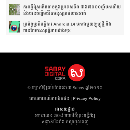
ការ​ធ្វើ​ស្រែ​កើត​មាន​ក្នុង​ប្រទេស​ចិន​ ជាង​៧​០០០​ឆ្នាំ​មក​ហើយ
និងបានចិញ្ចឹមជីវិតមនុស្សរាប់លាននាក់
ប្រព័ន្ធប្រតិបត្តិការ Android 14 មកជាមួយឡូហ្គូថ្មី និង​
កាន់តែ​មានសុវត្ថិភាព​ជាងមុន
​© រក្សា​សិទ្ធិ​គ្រប់​យ៉ាង​ដោយ​ Sabay ឆ្នាំ​២០១៦
គោលការណ៍​ភាព​ឯកជន | Privacy Policy
អាសយដ្ឋាន
អគារ​លេខ ៣០៨ មហាវិថីព្រះមុន្នីវង្ស
សង្កាត់បឹងរាំង ខណ្ឌដូនពេញ