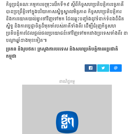
កិច្ចប្រជុំគណៈកម្មការចម្រុះលើកទី១៩ ស្តីពីកិច្ចសហប្រតិបត្តិការទ្វេភាគី
បានប្រព្រឹត្តិទៅក្នុងបរិយាកាសស្និទ្ធស្នាលមិត្តភាព កិច្ចសហប្រតិបត្តិការ
និងការយោគយល់គ្នាទៅវិញទៅមក ដែលឆ្លុះបញ្ចាំងនូវទំនាក់ទំនងដ៏ជិត
ស្និទ្ធ និងការប្តេជ្ញាចិត្តដ៏មុតមាំរបស់ភាគីទាំងពីរ ដើម្បីជំរុញកិច្ចសហ
ប្រតិបត្តិការដែលផ្តល់ផលប្រយោជន៍ទៅវិញទៅមករវាងប្រទេសទាំងពីរ នា
បណ្តាឆ្នាំខាងមុខទៀត៕
ប្រភព និងរូបថត៖ ក្រសួងការបរទេស និងសហប្រតិបត្តិការអន្តរជាតិ
កម្ពុជា
ពាណិជ្ជកម្ម