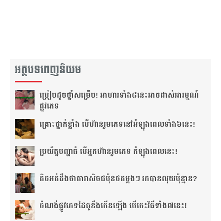
អត្ថបទពេញនិយម
ប្រៀប​ដូច​ថ្នាំ​សម្រើប! អាហារ​ទាំង​៨​នេះ​អាច​ដាស់​អារម្មណ៍​
ផ្លូវភេទ
គ្រោះថ្នាក់​ខ្លាំង បើហ៊ាន​រួមភេទ​នៅ​អំឡុង​ពេល​ទាំង៦​នេះ!
ប្រយ័ត្ន​បញ្ហា​ធំ បើ​អ្នក​ហ៊ាន​រួមភេទ កំឡុង​ពេល​នេះ!
តិច​អត់​ដឹង​​ថាតារា​សិច​ជប៉ុន​ថត​ម្ដងៗ រកបាន​លុយ​ប៉ុន្មាន?
ចំណង់​ផ្លូវ​ភេទ​ដៃគូ​នឹង​កើន​ឡើង បើចេះ​វិធីទាំង​៧នេះ!