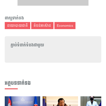
ពាក្យទាក់ទង
នយោបាយជាតិ
តំបន់អាស៊ាន
Economics
ភ្ជាប់ទំនាក់ទំនងជាមួយ
អត្ថបទទាក់ទង