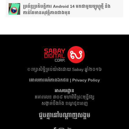
ប្រព័ន្ធប្រតិបត្តិការ Android 14 មកជាមួយឡូហ្គូថ្មី និង​
កាន់តែ​មានសុវត្ថិភាព​ជាងមុន
​© រក្សា​សិទ្ធិ​គ្រប់​យ៉ាង​ដោយ​ Sabay ឆ្នាំ​២០១៦
គោលការណ៍​ភាព​ឯកជន | Privacy Policy
អាសយដ្ឋាន
អគារ​លេខ ៣០៨ មហាវិថីព្រះមុន្នីវង្ស
សង្កាត់បឹងរាំង ខណ្ឌដូនពេញ
ជួបគ្នានៅបណ្តាញសង្គម