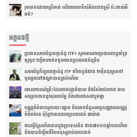
រួមភេទ​ដោយ​ប្រើ​មាត់ ហើយ​លេប​ទឹក​រំអិល​ខាង​ស្រី ប៉ះពាល់​អី​
អត់?
អត្ថបទថ្មី
ប្រធាន​សហព័ន្ធ​តេក្វាន់ដូ​ ITF៖​ សូម​អាណាព្យាបាល​បន្ត​គាំទ្រ​
ឲ្យ​កូនៗ​ហ្វឹកហាត់​ទទួលបាន​ប្រយោជន៍​ច្រើន​
សហព័ន្ធ​កីឡាតេក្វាន់ដូ​ ITF​ ថវិកា​ខ្ទង់​ជាង​ ២ម៉ឺន​ដុល្លារ​ទៅ​
ចូលរួម​នៅ​ឥណ្ឌា​បាន​គ្រប់​ហើយ​
គោលការណ៍គ្រឹះ​ដែល​រាជរដ្ឋាភិបាល និងវិស័យឯកជន អាច​
សម្រេចបាននូវគុណតម្លៃ និងជោគវាសនារួមគ្នា
បណ្ណ​ព័ត៌មាន​អ្នកបោះឆ្នោត មិនអាចជំនួសអត្តសញ្ញាណបណ្ណ
ក៏ពិតមែន ប៉ុន្តែវាមានផលប្រយោជន៍ ៣យ៉ាង
ការ​ធ្វើ​ស្រែ​កើត​មាន​ក្នុង​ប្រទេស​ចិន​ ជាង​៧​០០០​ឆ្នាំ​មក​ហើយ
និងបានចិញ្ចឹមជីវិតមនុស្សរាប់លាននាក់