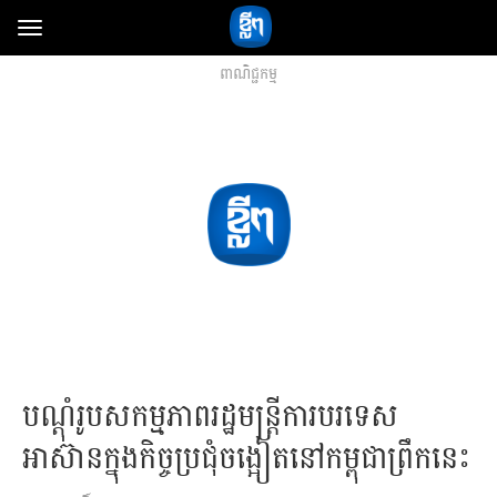
Toggle
navigation
ពាណិជ្ជកម្ម
បណ្តុំរូបសកម្មភាពរដ្ឋមន្ត្រីការបរទេស
អាស៊ានក្នុងកិច្ចប្រជុំចង្អៀតនៅកម្ពុជាព្រឹកនេះ