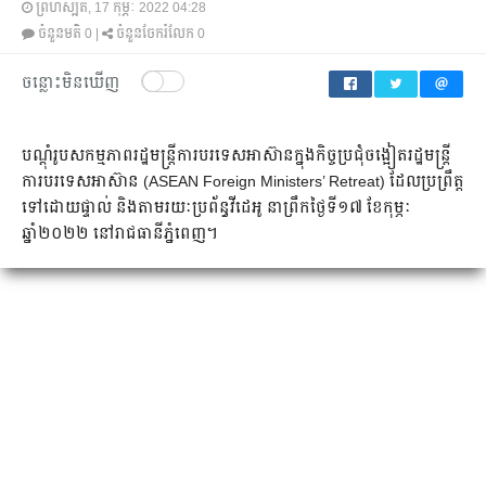
ព្រហស្បតិ៍, 17 កុម្ភៈ 2022 04:28
ចំនួនមតិ
0
|
ចំនួនចែករំលែក
0
ចន្លោះមិនឃើញ
បណ្តុំរូបសកម្មភាពរដ្ឋមន្ត្រីការបរទេសអាស៊ានក្នុងកិច្ចប្រជុំចង្អៀតរដ្ឋមន្រ្តី
ការបរទេសអាស៊ាន (ASEAN Foreign Ministers’ Retreat) ដែលប្រព្រឹត្ត
ទៅដោយផ្ទាល់ និងតាមរយៈប្រព័ន្ធវីដេអូ នាព្រឹកថ្ងៃទី១៧ ខែកុម្ភៈ
ឆ្នាំ២០២២ នៅរាជធានីភ្នំពេញ។