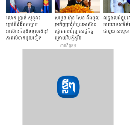
លោក ប្រាក់ សុខុន៖
សម្តេច ហ៊ុន សែន នឹង​ចូល​
លទ្ធផលជំនួបរវាងរដ្ឋ
ក្រៅពីជំងឺរាតត្បាត
រួម​កិច្ចប្រជុំ​កំពូល​អាស៊ាន
ការបរទេសទីម័រខ
អាស៊ានកំពុង​ទទួលរងនូវ
ផ្តោតការ​ជំរុញសេដ្ឋកិច្ច​
ជាមួយ សម្តេចតេជ
ភាព​លំបាកមួយទៀត
ក្រោយ​វិបត្តិកូវីដ
ពាណិជ្ជកម្ម