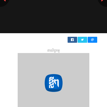
e
v
t
i
o
u
s
ពាណិជ្ជកម្ម