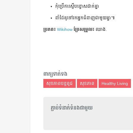
កុំ​ប្រើ​ការ​ស្ដី​បន្ទោស​ដាក់​គ្នា
នាំ​ដៃគូ​ទៅ​រក​អ្នក​ជំនាញ​ជាមួយ​គ្នា៕
ប្រភព៖
Wikihow
ប្រែ​សម្រួល៖
ឈាង.
ពាក្យទាក់ទង
សុខភាពបន្តពូជ
សុខភាព
Healthy Living
ភ្ជាប់ទំនាក់ទំនងជាមួយ