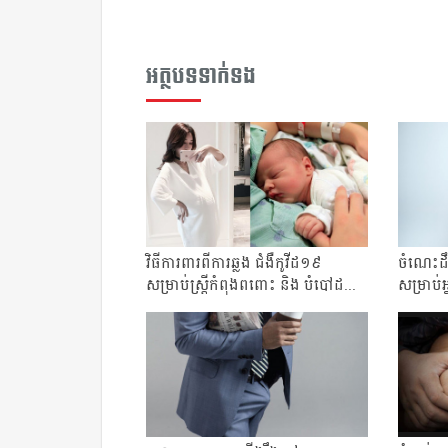
អត្ថបទទាក់ទង
វិធី​ការពារពីការ​ឆ្លង ជំងឺកូវីដ១៩
ចំណេះដ
សម្រាប់​ស្រ្តី​កំពុង​ពពោះ និង បំបៅ​ដ...
សម្រាប់