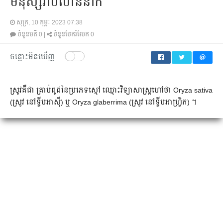
មនុស្សរាប់លាននាក់
សុក្រ, 10 កុម្ភៈ 2023 07:38
ចំនួនមតិ
0
|
ចំនួនចែករំលែក
0
ចន្លោះមិនឃើញ
ស្រូវ​គឺជា គ្រាប់​ពូជ​នៃ​ប្រភេទ​ស្មៅ ឈ្មោះ​វិទ្យាសាស្ត្រ​ហៅ​ថា Oryza sativa
(ស្រូវ នៅទ្វីបអាស៊ី) ឬ Oryza glaberrima (ស្រូវ នៅទ្វីបអាហ្វ្រិក) ។