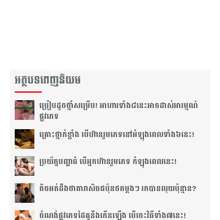
អត្ថបទពេញនិយម
ប្រៀប​ដូច​ថ្នាំ​សម្រើប! អាហារ​ទាំង​៨​នេះ​អាច​ដាស់​អារម្មណ៍​
ផ្លូវភេទ
គ្រោះថ្នាក់​ខ្លាំង បើហ៊ាន​រួមភេទ​នៅ​អំឡុង​ពេល​ទាំង៦​នេះ!
ប្រយ័ត្ន​បញ្ហា​ធំ បើ​អ្នក​ហ៊ាន​រួមភេទ កំឡុង​ពេល​នេះ!
តិច​អត់​ដឹង​​ថាតារា​សិច​ជប៉ុន​ថត​ម្ដងៗ រកបាន​លុយ​ប៉ុន្មាន?
ចំណង់​ផ្លូវ​ភេទ​ដៃគូ​នឹង​កើន​ឡើង បើចេះ​វិធីទាំង​៧នេះ!