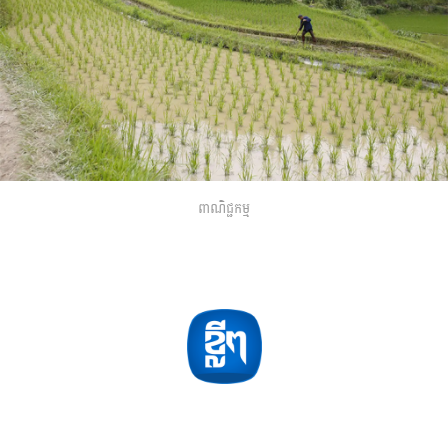
ពាណិជ្ជកម្ម