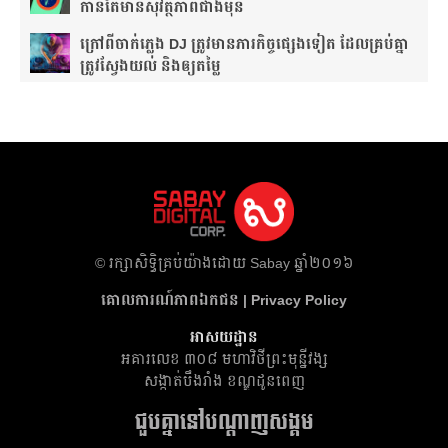
កាន់តែ​មានសុវត្ថិភាព​ជាងមុន
ក្រៅពីចាក់ភ្លេង DJ ត្រូវមានភារកិច្ចផ្សេងទៀត ដែលគ្រប់គ្នា
ត្រូវស្វែងយល់ និងឲ្យតម្លៃ
​© រក្សា​សិទ្ធិ​គ្រប់​យ៉ាង​ដោយ​ Sabay ឆ្នាំ​២០១៦
គោលការណ៍​ភាព​ឯកជន | Privacy Policy
អាសយដ្ឋាន
អគារ​លេខ ៣០៨ មហាវិថីព្រះមុន្នីវង្ស
សង្កាត់បឹងរាំង ខណ្ឌដូនពេញ
ជួបគ្នានៅបណ្តាញសង្គម