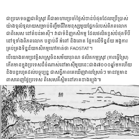
ជា​ប្រភេទ​ធញ្ញជាតិ​ស្រូវ គឺជា​អាហារ​ប្រចាំ​ថ្ងៃ​សំខាន់​បំផុត​ដែល​ប្រើប្រាស់​
យ៉ាង​ទូលំ​ទូលាយ​សម្រាប់​ចិញ្ចឹម​ជីវិត​មនុស្ស​​មួយ​ផ្នែក​ធំ​របស់​ពិភពលោក
ជាពិសេស នៅ​តំបន់​អាស៊ី​។ វា​ជា​ទំនិញ​កសិកម្ម ​ដែល​ផលិត​ខ្ពស់​បំផុត​ទី​បី​
នៅ​ទូទាំង​ពិភពលោក បន្ទាប់ពី អំពៅ និង​ពោត ផ្អែក​លើ​ទិន្នន័យ អង្គការ​
គ្រប់គ្រង​ទិន្នន័យ​កសិកម្ម​ហៅ​កាត់​ថា​ FAOSTAT។
បើ​យោង​​តាម​ប្រវត្តិ​សាស្ត្រ​ចិន​សម័យ​បុរាណ​ ផលិតកម្ម​ស្រូវ​ (ការ​ធ្វើ​ស្រែ​)
កើត​មាន​​ក្នុង​ប្រទេស​ដ៏​ចំណាស់​នៅ​អាស៊ី​មួយ​នេះ​ជាង​៧០០០​ឆ្នាំ​មក​ហើយ​
និង​បន្ត​រហូត​ដល់​បច្ចុប្បន្ន​ ជា​សក្ខីភាព​គេ​ឃើញ​វាល​ស្រែ​ធំ​ៗ មាន​វត្តមាន​
ពាសពេញ​ផ្ទៃ​ប្រទេស ពិសេស​គឺ​ស្ថិត​នៅ​ភាគ​ខាង​ត្បូង​៕