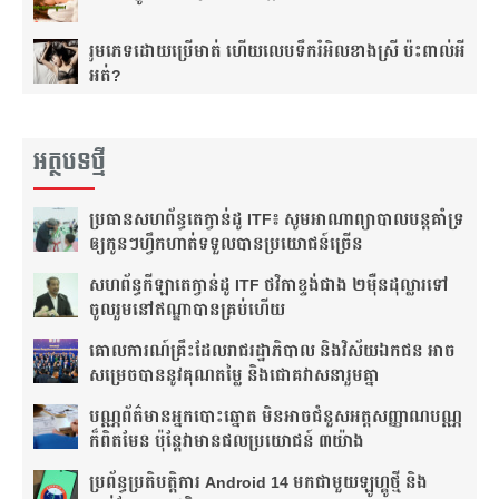
រួមភេទ​ដោយ​ប្រើ​មាត់ ហើយ​លេប​ទឹក​រំអិល​ខាង​ស្រី ប៉ះពាល់​អី​
អត់?
អត្ថបទថ្មី
ប្រធាន​សហព័ន្ធ​តេក្វាន់ដូ​ ITF៖​ សូម​អាណាព្យាបាល​បន្ត​គាំទ្រ​
ឲ្យ​កូនៗ​ហ្វឹកហាត់​ទទួលបាន​ប្រយោជន៍​ច្រើន​
សហព័ន្ធ​កីឡាតេក្វាន់ដូ​ ITF​ ថវិកា​ខ្ទង់​ជាង​ ២ម៉ឺន​ដុល្លារ​ទៅ​
ចូលរួម​នៅ​ឥណ្ឌា​បាន​គ្រប់​ហើយ​
គោលការណ៍គ្រឹះ​ដែល​រាជរដ្ឋាភិបាល និងវិស័យឯកជន អាច​
សម្រេចបាននូវគុណតម្លៃ និងជោគវាសនារួមគ្នា
បណ្ណ​ព័ត៌មាន​អ្នកបោះឆ្នោត មិនអាចជំនួសអត្តសញ្ញាណបណ្ណ
ក៏ពិតមែន ប៉ុន្តែវាមានផលប្រយោជន៍ ៣យ៉ាង
ប្រព័ន្ធប្រតិបត្តិការ Android 14 មកជាមួយឡូហ្គូថ្មី និង​