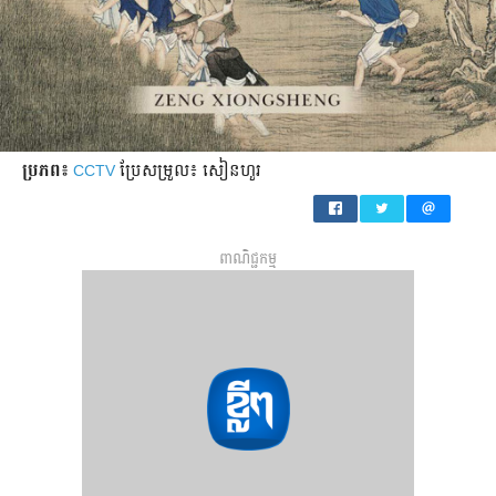
ប្រភព៖
CCTV
ប្រែសម្រួល៖ សៀនហួរ
ពាណិជ្ជកម្ម