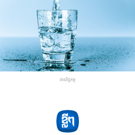
ពាណិជ្ជកម្ម