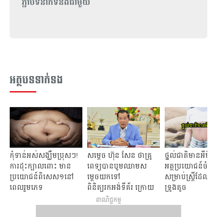
ភ្ជាប់ទំនាក់ទំនងជាមួយ
អត្ថបទទាក់ទង
កុំទាន់​អស់សង្ឃឹមប្រុសៗ!
សម្តេច ហ៊ុន សែន ថាគ្រូ
ថ្នល់ជាតិ​មាន​អី​មិន​
ការដុះ​ក្បាល​ពោះ មាន​
ពេទ្យបានបូមឈាម​ស
អត្ថប្រយោជន៍​ចំនួន
ប្រយោជន៍​ពិសេស​១នៅ​
ម្តេចយកទៅ
សម្រាប់​ស្ត្រី​ដែល​
ពេល​រួមភេទ
ពិនិត្យរកអង់ទីគ័រ ក្រោយ
ទ្រូង​តូច
ចាក់វ៉ាក់សាំង
ពាណិជ្ជកម្ម
AstraZeneca