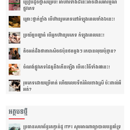
ប្រៀប​ដូច​ថ្នាំ​សម្រើប! អាហារ​ទាំង​៨​នេះ​អាច​ដាស់​អារម្មណ៍​
ផ្លូវភេទ
គ្រោះថ្នាក់​ខ្លាំង បើហ៊ាន​រួមភេទ​នៅ​អំឡុង​ពេល​ទាំង៦​នេះ!
ប្រយ័ត្ន​បញ្ហា​ធំ បើ​អ្នក​ហ៊ាន​រួមភេទ កំឡុង​ពេល​នេះ!
តិច​អត់​ដឹង​​ថាតារា​សិច​ជប៉ុន​ថត​ម្ដងៗ រកបាន​លុយ​ប៉ុន្មាន?
ចំណង់​ផ្លូវ​ភេទ​ដៃគូ​នឹង​កើន​ឡើង បើចេះ​វិធីទាំង​៧នេះ!
រួមភេទ​ដោយ​ប្រើ​មាត់ ហើយ​លេប​ទឹក​រំអិល​ខាង​ស្រី ប៉ះពាល់​អី​
អត់?
អត្ថបទថ្មី
ប្រធាន​សហព័ន្ធ​តេក្វាន់ដូ​ ITF៖​ សូម​អាណាព្យាបាល​បន្ត​គាំទ្រ​