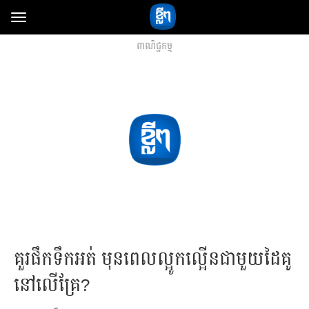
Toggle
navigation
ពាណិជ្ជកម្ម
គួរ​ផឹក​ទឹក​អត់ មុន​ពេល​ល្អូកល្អើន​ជាមួយ​ដៃគូ​
នៅ​លើ​គ្រែ?