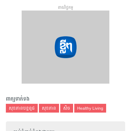
ពាណិជ្ជកម្ម
ពាក្យទាក់ទង
សុខភាពបន្តពូជ
សុខភាព
សិច
Healthy Living