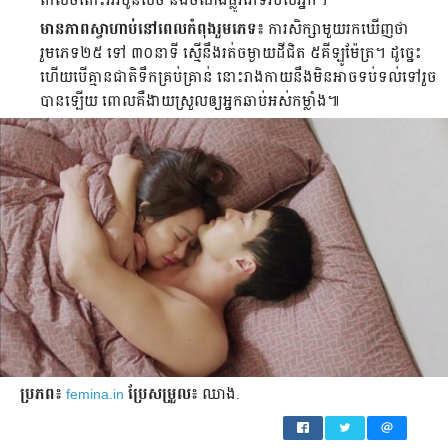
ពាល់​ចំពោះ​អ័រម៉ូន​សិច និង​ចំណង​ផ្លូវ​ភេទ​របស់​អ្នក។
មាន​ភាព​ស្វាហាប់​នៅ​ពេល​កំពុង​រួមភេទ៖
ការ​សិក្សា​មួយ​រក​ឃើញ​ថា
រួមភេទ​២៥ ទៅ ៣០​នាទី ស្មើ​នឹង​រត់​​ចម្ងាយ​​ដី​ជិត ៥​គីឡូម៉ែត្រ។ ដូច្នេះ​
ហើយ​បើ​គ្មាន​ជាតិ​ទឹក​គ្រប់គ្រាន់ នោះ​រាងកាយ​នឹង​មិន​អាច​ទប់ទល់​ទៅ​រួច​
បាន​ឡើយ ពោល​គឺ​ងាយស្រួល​ឲ្យ​អ្នក​ឆាប់​អស់​កម្លាំង៕
ប្រភព៖
femina.in
ប្រែ​សម្រួល៖
ឈាង.