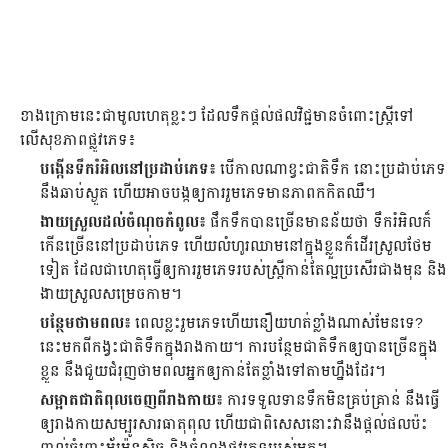
ខាង​ក្រោម​នេះ​ជា​មូលហេតុ​ខ្លះៗ ដែល​ទឹក​ផ្ដល់​ផល​វិជ្ជមាន​​​ចំពោះ​ស្ត្រី​​​ទៅ​
លើ​សុខភាព​ផ្លូវ​ភេទ៖
បង្កើន​​ទឹក​រំអិល​នៅ​ប្រដាប់​ភេទ៖
បើ​កាល​ណា​ខ្វះ​ជាតិ​ទឹក នោះ​ប្រដាប់​ភេទ​
នឹង​ឆាប់​ស្ងួត ហើយ​​អាច​បង្ក​ឲ្យ​ការ​រួម​ភេទ​មាន​ភាព​កកិត​ឈឺ។
ងាយស្រួល​ដល់​ចំណុច​កំពូល៖
ផឹក​ទឹក​បាន​ច្រើន​មាន​ន័យ​ថា ទឹក​រំអិល​ក៏​
កើន​ច្រើន​នៅ​ប្រដាប់​ភេទ ហើយ​លំហូរ​​ឈាម​នៅ​ក្នុង​ខ្លួន​ក៏​ដើរ​ស្រួល​ថែម​
ទៀត ដែល​ជា​ហេតុ​ធ្វើ​ឲ្យ​ការ​រួមភេទ​របស់​ស្ត្រី​កាន់​តែ​ល្អ​ប្រសើរ​ជាង​មុន និង​
ងាយស្រួល​សម្រេច​កាម។
បន្ថែម​ថាមពល៖
ពេល​ខ្លះ​រួម​ភេទ​ហើយ​នឿយ​ហត់​ខ្លាំង​ណាស់​មែន​ទេ?
នេះ​មក​ពី​កង្វះ​ជាតិ​ទឹក​ក្នុង​​រាងកាយ។ ការ​បន្ថែម​ជាតិ​ទឹក​ឲ្យ​បាន​ច្រើន​ក្នុង​
ខ្លួន នឹង​ជួយ​ជំរុញ​ថាមពល​​អ្នក​ឲ្យ​កាន់​តែ​ខ្លាំង​​ទៅ​តាម​ហ្នឹង​ដែរ។
សម្អាត​​ជាតិ​ពុល​ចេញ​ពី​រាងកាយ៖
ការ​ទទួល​​ទាន​ទឹក​មិន​គ្រប់គ្រាន់ នឹង​​​​ធ្វើ​
ឲ្យ​រាងកាយ​សម្បូរ​សារធាតុ​ពុល ហើយ​ជា​ពិសេស​នោះ​វា​នឹង​​​​​​​​​​​ផ្ដល់​ផល​ប៉ះ