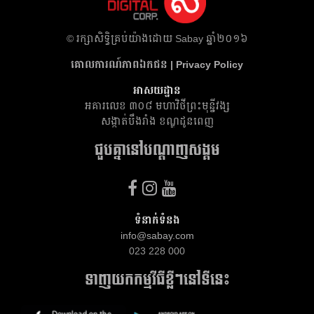
​© រក្សា​សិទ្ធិ​គ្រប់​យ៉ាង​ដោយ​ Sabay ឆ្នាំ​២០១៦
គោលការណ៍​ភាព​ឯកជន | Privacy Policy
អាសយដ្ឋាន
អគារ​លេខ ៣០៨ មហាវិថីព្រះមុន្នីវង្ស
សង្កាត់បឹងរាំង ខណ្ឌដូនពេញ
ជួបគ្នានៅបណ្តាញសង្គម
ទំនាក់ទំនង
info@sabay.com
023 228 000
ទាញយកកម្មវីធីខ្លីៗនៅទីនេះ