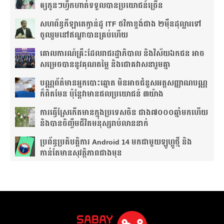
ឲ្យ​កូនៗ​ហ្វឹកហាត់​ទទួលបាន​ប្រយោជន៍​ច្រើន​
សហព័ន្ធ​កីឡាតេក្វាន់ដូ​ ITF​ ថវិកា​ខ្ទង់​ជាង​ ២ម៉ឺន​ដុល្លារ​ទៅ​
ចូលរួម​នៅ​ឥណ្ឌា​បាន​គ្រប់​ហើយ​
គោលការណ៍គ្រឹះ​ដែល​រាជរដ្ឋាភិបាល និងវិស័យឯកជន អាច​
សម្រេចបាននូវគុណតម្លៃ និងជោគវាសនារួមគ្នា
បណ្ណ​ព័ត៌មាន​អ្នកបោះឆ្នោត មិនអាចជំនួសអត្តសញ្ញាណបណ្ណ
ក៏ពិតមែន ប៉ុន្តែវាមានផលប្រយោជន៍ ៣យ៉ាង
ការ​ធ្វើ​ស្រែ​កើត​មាន​ក្នុង​ប្រទេស​ចិន​ ជាង​៧​០០០​ឆ្នាំ​មក​ហើយ
និងបានចិញ្ចឹមជីវិតមនុស្សរាប់លាននាក់
ប្រព័ន្ធប្រតិបត្តិការ Android 14 មកជាមួយឡូហ្គូថ្មី និង​
កាន់តែ​មានសុវត្ថិភាព​ជាងមុន