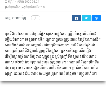
អង្គារ, 4 សីហា 2020 08:14
ចំនួនមតិ
0
|
ចំនួនចែករំលែក
0
ចន្លោះមិនឃើញ
មុន​នឹង​ទៅ​រក​អាហារ​ជំនួយ​ផ្នែក​សុខភាព​ផ្លូវ​ភេទ ស្ត្រីៗ​មិន​គួរ​​មើល​រំលង​
ឡើយ​ចំពោះ​ការ​ទទួល​ទាន​ទឹក ព្រោះ​វា​ផ្ដល់​អត្ថប្រយោជន៍​ច្រើន​ណាស់​នឹក​
ស្មាន​មិន​ដល់​ចំពោះ​ការ​រួម​ចំណង​មេត្រី​របស់​អ្នក។ ជាតិ​ទឹក​នៅ​ក្នុង​រាង
កាយ​គ្រប់គ្រាន់​នឹង​ជួយ​ជំរុញ​ឲ្យ​ជីវិត​ផ្លូវ​ភេទ​អ្នក​កាន់​តែ​ប្រសើរ​ឡើង។
ដើម្បី​រក្សា​កម្រិត​ជាតិ​ឲ្យ​បាន​ល្អក្នុង​ខ្លួន ​​ស្ត្រី​គួរ​​ញ៉ាំ​ទឹក​ឲ្យ​បាន​យ៉ាង​ហោច​
ណាស់ ១២​ម៉ោង​មុន​ប្រាកដ​ថា​ខ្លួន​ត្រូវ​រួម​ភេទ។ អ្នក​អាច​ពិនិត្យ​​កម្រិត​ទឹក​
ថា​គ្រប់គ្រាន់ ដោយ​សង្កេត​មើល​ពណ៌​នៃ​ទឹក​នោម។ ប្រសិន​​ទឹក​នោម​មិន​
សូវ​ថ្លា នេះ​បាន​ន័យ​ថា​រាង​កាយ​អ្នក​ត្រូវការ​ជាតិ​បន្ថែម​មក​បង្គ្រប់​ហើយ។