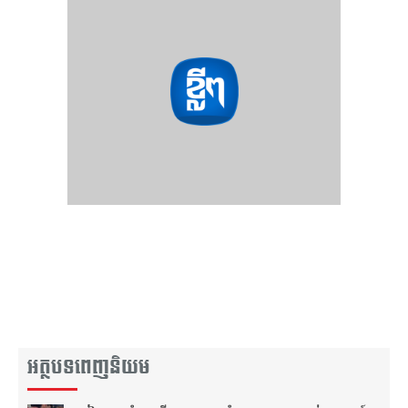
អត្ថបទពេញនិយម