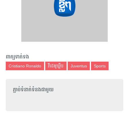
ពាក្យទាក់ទង
Cristiano Ronaldo
វីដេអូឃ្លីប
Juventus
Sports
ភ្ជាប់ទំនាក់ទំនងជាមួយ