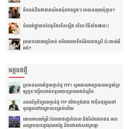
តិច​អត់​ដឹង​​ថាតារា​សិច​ជប៉ុន​ថត​ម្ដងៗ រកបាន​លុយ​ប៉ុន្មាន?
ចំណង់​ផ្លូវ​ភេទ​ដៃគូ​នឹង​កើន​ឡើង បើចេះ​វិធីទាំង​៧នេះ!
រួមភេទ​ដោយ​ប្រើ​មាត់ ហើយ​លេប​ទឹក​រំអិល​ខាង​ស្រី ប៉ះពាល់​អី​
អត់?
អត្ថបទថ្មី
ប្រធាន​សហព័ន្ធ​តេក្វាន់ដូ​ ITF៖​ សូម​អាណាព្យាបាល​បន្ត​គាំទ្រ​
ឲ្យ​កូនៗ​ហ្វឹកហាត់​ទទួលបាន​ប្រយោជន៍​ច្រើន​
សហព័ន្ធ​កីឡាតេក្វាន់ដូ​ ITF​ ថវិកា​ខ្ទង់​ជាង​ ២ម៉ឺន​ដុល្លារ​ទៅ​
ចូលរួម​នៅ​ឥណ្ឌា​បាន​គ្រប់​ហើយ​
គោលការណ៍គ្រឹះ​ដែល​រាជរដ្ឋាភិបាល និងវិស័យឯកជន អាច​
សម្រេចបាននូវគុណតម្លៃ និងជោគវាសនារួមគ្នា