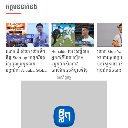
អត្ថបទទាក់ទង
លោក ជី សិលា លើកទឹក
Ronaldo ​បោះ​សម្ដី​ដាក់​
លោក Guo Yang កម្
ចិត្ត Start-up បច្ចេកវិទ្យា
អ្នក​ចាំទី​បែលហ្សិក​៖
មហោរស្រព​ប្រដាល់​
ខ្មែរចូលប្រកួតឆាក
«អ្នកឯងសំណាង
ចិន​ស្អែក​នេះ​អត់​មា
អន្តរជាតិ Alibaba Global
បាល់វាអត់ចង់ចូលទីថ្ងៃ
កម្ពុជា​ម៉េច​បាន​
Startup Contest 2021
នេះ»
ពាណិជ្ជកម្ម