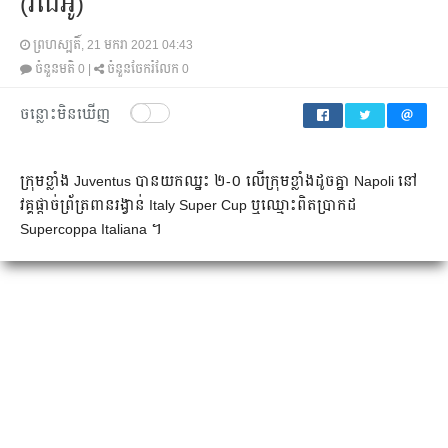
(វីដេអូ)
ព្រហស្បតិ៍, 21 មករា 2021 04:43
ចំនួនមតិ
0
|
ចំនួនចែករំលែក
0
ចន្លោះមិនឃើញ
​ក្រុម​ខ្លាំង Juventus ​បាន​យក​ឈ្នះ ២-០ ​លើ​ក្រុម​ខ្លាំង​ដូច​គ្នា Napoli ​នៅ​
វគ្គ​ផ្តាច់ព្រ័ត្រ​ពាន​រង្វាន់​ Italy Super Cup ឬ​ឈ្មោះ​ពិត​ប្រាកដ
Supercoppa Italiana ។​