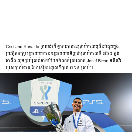
​ពីរ​គ្រាប់​របស់​ក្រុម​រហ័ស​នាម ‘Old Lady'ឬ​ '​សេះបង្កង់’ (អ្នកគាំទ្រនៅខ្មែរ
និយមហៅ) រក​បាន​ដោយ​ខ្សែប្រយុទ្ធ​វ័យ ៣៦ ឆ្នាំ​ Cristiano Ronaldo ​
បើក​ឆាក​ និង​គ្រាប់​ទី២​ដោយ​ Alvaro Morata ​នៅ​ចុង​ម៉ោង ៩០+៥ ​មុន​
នេះ​ ១០ នាទី​កីឡាករ​ ​Lorenzo Insigne របស់ Napoli ​ស៊ុត​ប៉េណាល់ទី​
មិន​​ចូល។
Cristiano Ronaldo ក្លាយ​​ជា​កីឡាករ​រក​បាន​គ្រាប់​បាល់​ច្រើន​បំផុត​ក្នុង​
ប្រវត្តិសាស្រ្ត​ ក្រោយរកបាន​១គ្រាប់យប់​មិញ​ ជាគ្រាប់បាល់ទី ៧៦០ ក្នុង
អាជីព ល្មម​គ្រប់គ្រាន់អាច​បំបែកកំណត់ត្រា​លោក Josef Bican អតីត​វីរ
បុរស​បាល់ទាត់ ដែលស៊ុតបញ្ចូលទីបាន ៧៥៩ គ្រាប់៕