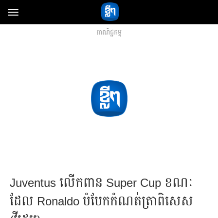
Toggle
navigation
ពាណិជ្ជកម្ម
Juventus ​លើកពាន​ Super Cup ​ខណៈ​
ដែល Ronaldo ​បំបែក​កំណត់ត្រា​ពិសេស