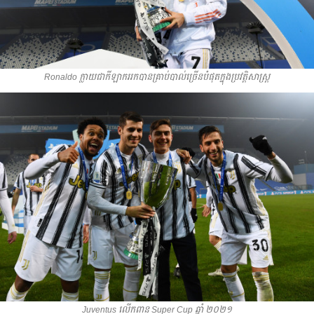
Ronaldo ក្លាយ​​ជា​កីឡាករ​រក​បាន​គ្រាប់​បាល់​ច្រើន​បំផុត​ក្នុង​ប្រវត្តិសាស្រ្ត​
Juventus ​លើកពាន​ Super Cup ឆ្នាំ ២០២១