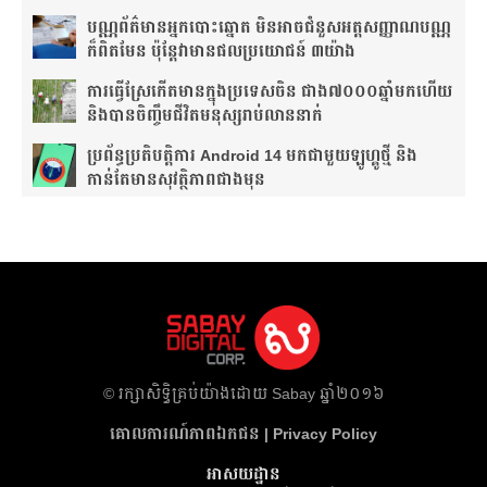
បណ្ណ​ព័ត៌មាន​អ្នកបោះឆ្នោត មិនអាចជំនួសអត្តសញ្ញាណបណ្ណ
ក៏ពិតមែន ប៉ុន្តែវាមានផលប្រយោជន៍ ៣យ៉ាង
ការ​ធ្វើ​ស្រែ​កើត​មាន​ក្នុង​ប្រទេស​ចិន​ ជាង​៧​០០០​ឆ្នាំ​មក​ហើយ
និងបានចិញ្ចឹមជីវិតមនុស្សរាប់លាននាក់
ប្រព័ន្ធប្រតិបត្តិការ Android 14 មកជាមួយឡូហ្គូថ្មី និង​
កាន់តែ​មានសុវត្ថិភាព​ជាងមុន
​© រក្សា​សិទ្ធិ​គ្រប់​យ៉ាង​ដោយ​ Sabay ឆ្នាំ​២០១៦
គោលការណ៍​ភាព​ឯកជន | Privacy Policy
អាសយដ្ឋាន