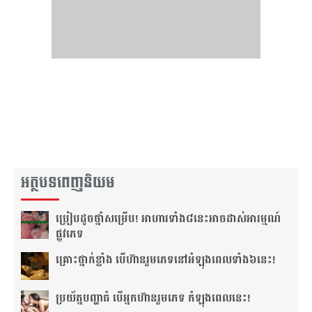
អត្ថបទពេញនិយម
ប្រៀប​ដូច​ថ្នាំ​សម្រើប! អាហារ​ទាំង​៨​នេះ​អាច​ដាស់​អារម្មណ៍​
ផ្លូវភេទ
គ្រោះថ្នាក់​ខ្លាំង បើហ៊ាន​រួមភេទ​នៅ​អំឡុង​ពេល​ទាំង៦​នេះ!
ប្រយ័ត្ន​បញ្ហា​ធំ បើ​អ្នក​ហ៊ាន​រួមភេទ កំឡុង​ពេល​នេះ!