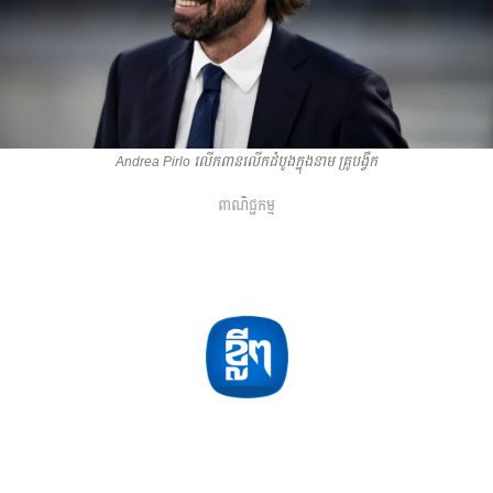
Andrea Pirlo លើកពានលើកដំបូងក្នុងនាម គ្រូបង្វឹក
ពាណិជ្ជកម្ម