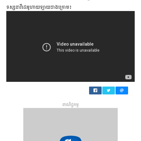
ទស្សនាវីដេអូហាយឡាយខាងក្រោម៖
ពាណិជ្ជកម្ម