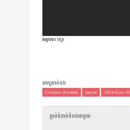
អត្ថបទ៖
រក្សា
ពាក្យទាក់ទង
Cristiano Ronaldo
Sports
UEFA Euro 20
ភ្ជាប់ទំនាក់ទំនងជាមួយ