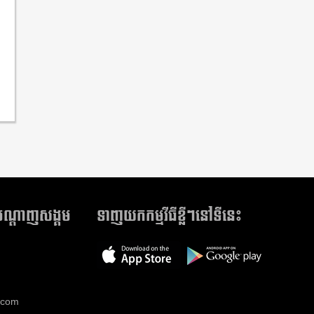
ៅបណ្តាញសង្គម
ទាញយកកម្មវីធីខ្លីៗនៅទីនេះ
.com