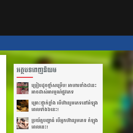
អត្ថបទពេញនិយម
ប្រៀប​ដូច​ថ្នាំ​សម្រើប! អាហារ​ទាំង​៨​នេះ​
អាច​ដាស់​អារម្មណ៍​ផ្លូវភេទ
គ្រោះថ្នាក់​ខ្លាំង បើហ៊ាន​រួមភេទ​នៅ​អំឡុង​
ពេល​ទាំង៦​នេះ!
ប្រយ័ត្ន​បញ្ហា​ធំ បើ​អ្នក​ហ៊ាន​រួមភេទ កំឡុង​
ពេល​នេះ!