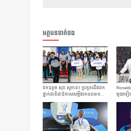
អត្ថបទទាក់ទង
ឯកឧត្ដម​ សុខ សូកាន៖​ ប្រកួត​ជើងឯក​
Ronaldo 
ថ្នាក់​ជាតិ​ជា​ឱកាស​សម្លឹង​រក​ធនធាន​...
មួយ​ទៀត​