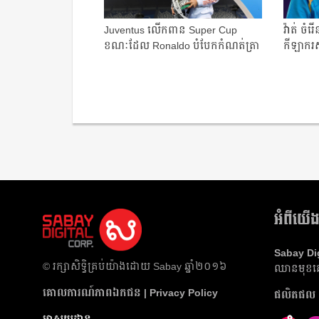
Juventus ​លើកពាន​ Super Cup ​
វ៉ាត់ ចំ
ខណៈ​ដែល Ronaldo ​បំបែក​កំណត់ត្រា​
កីឡាករស
ពិសេស (វ...
អំពីយើ
Sabay Di
​© រក្សា​សិទ្ធិ​គ្រប់​យ៉ាង​ដោយ​ Sabay ឆ្នាំ​២០១៦
ឈាន​មុខ​គេ
គោលការណ៍​ភាព​ឯកជន | Privacy Policy
ផលិត​ផល​ 