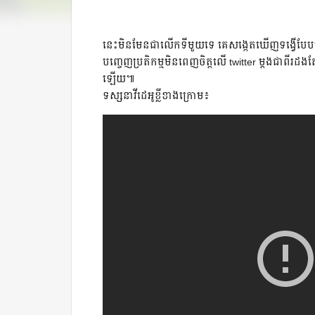
​នេះ​មិន​មែន​ជា​លើក​ទី​មួយ​ទេ ​គេ​សង្កេត​ឃើញ​ទង្វើ
បញ្ចេញប្រតិកម្មមិនពេញចិត្តលើ twitter ម្ដងជ
ឡើយ៕
ទស្សនាវីដេអូខ្លីខាងក្រោម៖