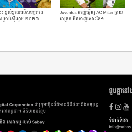
រើន៖ ខ្វល់ខ្វាយលើសមត្ថភាព
​Juventus ​ចាញ់​ធ្វើ​ឲ្យ​ AC Milan ​​ក្លាយ​
ម្រាប់ស៊ីហ្គេម ២០២៣
ជា​ក្រុម​ មិន​ចាញ់​សោះ​តែ​១...
ង
ជួបគ្នាន
gital Corporation
ជា​ក្រុមហ៊ុន​ព័ត៌មាន​ឌីជីថល និង​កម្សាន្ត​
​នៅ​កម្ពុជា។
ព័ត៌មាន​បន្ថែម
ទំនាក់ទំនង
និង​ សេវាកម្ម របស់ Sabay
info@sabay