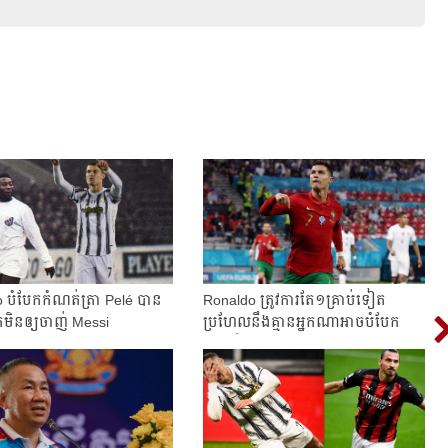
​បំបែក​កំណត់ត្រា Pelé ​បាន​
Ronaldo ត្រូវការ​តែ១គ្រាប់​ទៀត
មិន​ឲ្យ​ចាញ់ Messi
ប្រហែល​នឹងគ្មាន​អ្នកណា​អាច​បំបែក​
កំណត់ត...