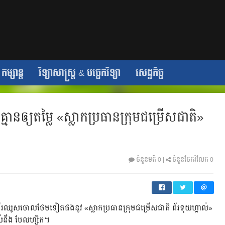
កម្សាន្ត
វិទ្យាសាស្ត្រ & បច្ចេកវិទ្យា
សេដ្ឋកិច្ច
ានឲ្យតម្លៃ «ស្លាកប្រធានក្រុមជម្រើសជាតិ»
ចំនួនមតិ
0
|
ចំនួនចែករំលែក
0
ងផងដើរឈូសចោលថែមទៀតផងនូវ «ស្លាកប្រធានក្រុមជម្រើសជាតិ ព័រទុយហ្គាល់»
ទល់នឹង បែលហ្សិក។