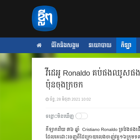
ជីវិតនិងសង្គម
នយោបាយ
កីឡា
វីដេអូ Ronaldo គប់ផងឈូសផងគ្ម
ប៉ុនចុងក្រចក
ច័ន្ទ, 28 មិថុនា 2021 10:02
ចន្លោះមិនឃើញ
កីឡាករ​វ័យ ៣៦ ឆ្នាំ ​ Cristiano Ronaldo ​គ្រវែ
ដែលគេ​ដោះ​ចេញ​ពី​ដៃ​ក្រោយ​លេង​ចាញ់​វគ្គ១៦ក្រុម