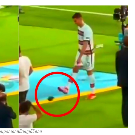
ម្មភាពពេលដើរចេញពីទីលាន