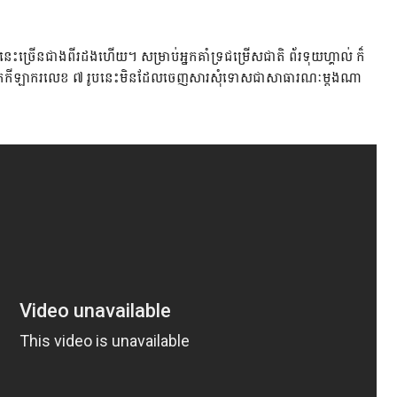
​បែបនេះ​ច្រើន​ជាងពីរដងហើយ។ សម្រាប់អ្នកគាំទ្រជម្រើសជាតិ ព័រទុយហ្គាល់ ក៏
ាពីរដងតែកីឡាករលេខ ៧ រូបនេះមិនដែលចេញសារសុំទោសជាសាធារណៈម្ដងណា