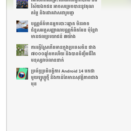
គោលការណ៍គ្រឹះ​ដែល​រាជរដ្ឋាភិបាល និង
វិស័យឯកជន អាច​សម្រេចបាននូវគុណ
តម្លៃ និងជោគវាសនារួមគ្នា
បណ្ណ​ព័ត៌មាន​អ្នកបោះឆ្នោត មិនអាច
ជំនួសអត្តសញ្ញាណបណ្ណក៏ពិតមែន ប៉ុន្តែវា
មានផលប្រយោជន៍ ៣យ៉ាង
ការ​ធ្វើ​ស្រែ​កើត​មាន​ក្នុង​ប្រទេស​ចិន​ ជាង​
៧​០០០​ឆ្នាំ​មក​ហើយ និងបានចិញ្ចឹមជីវិត
មនុស្សរាប់លាននាក់
ប្រព័ន្ធប្រតិបត្តិការ Android 14 មកជា
មួយឡូហ្គូថ្មី និង​កាន់តែ​មានសុវត្ថិភាព​ជាង
មុន