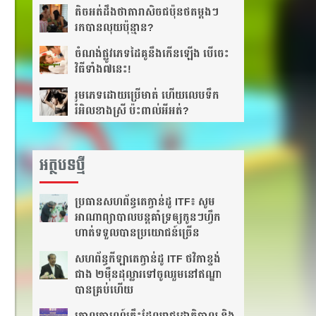
តិច​អត់​ដឹង​​ថាតារា​សិច​ជប៉ុន​ថត​ម្ដងៗ
រកបាន​លុយ​ប៉ុន្មាន?
ចំណង់​ផ្លូវ​ភេទ​ដៃគូ​នឹង​កើន​ឡើង បើចេះ​
វិធីទាំង​៧នេះ!
រួមភេទ​ដោយ​ប្រើ​មាត់ ហើយ​លេប​ទឹក​
រំអិល​ខាង​ស្រី ប៉ះពាល់​អី​អត់?
អត្ថបទថ្មី
ប្រធាន​សហព័ន្ធ​តេក្វាន់ដូ​ ITF៖​ សូម​
អាណាព្យាបាល​បន្ត​គាំទ្រ​ឲ្យ​កូនៗ​ហ្វឹក
ហាត់​ទទួលបាន​ប្រយោជន៍​ច្រើន​
សហព័ន្ធ​កីឡាតេក្វាន់ដូ​ ITF​ ថវិកា​ខ្ទង់​
ជាង​ ២ម៉ឺន​ដុល្លារ​ទៅ​ចូលរួម​នៅ​ឥណ្ឌា​
បាន​គ្រប់​ហើយ​