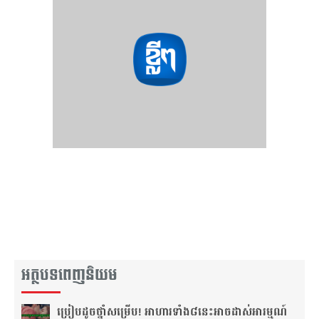
អត្ថបទពេញនិយម
ប្រៀប​ដូច​ថ្នាំ​សម្រើប! អាហារ​ទាំង​៨​នេះ​អាច​ដាស់​អារម្មណ៍​