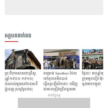
អត្ថបទទាក់ទង
ព្រះវិហារសាសនាគ្រឹស្ត
គម្រោង Sandbox ដែល
ថ្ងៃនេះ ៣០ឆ្នាំមុន
(ឆ្នាំ១៩០០-១៩១០)
ទៅភូកេតមិនបាច់
ក្រុមមួកខៀវ អ៊ុនតាក
ចំណាស់មួយនៅរាជធានី
ធ្វើចត្តាឡីស័កនោះ ឃើញ​
ចូលមកកម្ពុជា
ភ្នំពេញ [បណ្តុំរូបថត]
ថាមាន​ភ្ញៀវ​ច្រើនគួរសម
នៅថ្ងៃដំបូង
ពាណិជ្ជកម្ម