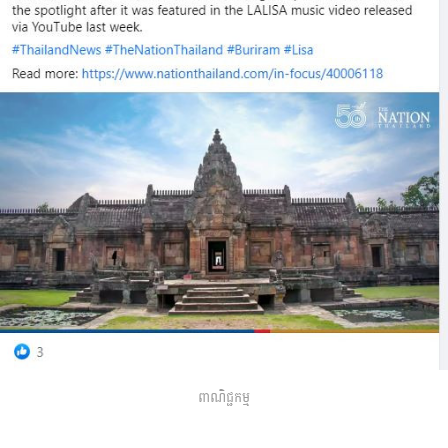
ពាណិជ្ជកម្ម