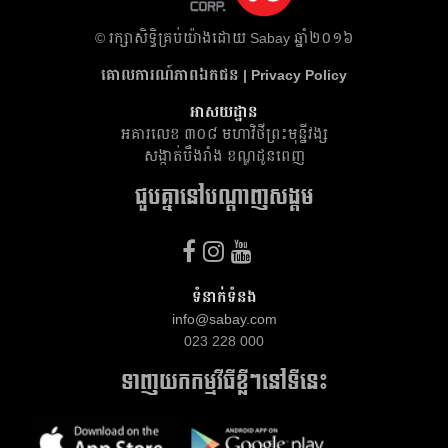
​© រក្សា​សិទ្ធិ​គ្រប់​យ៉ាង​ដោយ​ Sabay ឆ្នាំ​២០១៦
គោលការណ៍​ភាព​ឯកជន | Privacy Policy
អាសយដ្ឋាន
អគារ​លេខ ៣០៨ មហាវិថីព្រះមុន្នីវង្ស
សង្កាត់បឹងរាំង ខណ្ឌដូនពេញ
ជួបគ្នានៅបណ្តាញសង្គម
ទំនាក់ទំនង
info@sabay.com
023 228 000
ទាញយកកម្មវីធីខ្លីៗនៅទីនេះ