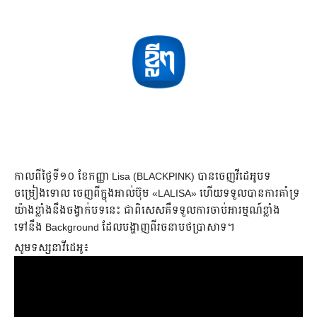
កាលពី​ថ្ងៃទី១០ ខែកញ្ញា Lisa (BLACKPINK) បាន​ចេញវីដេអូបទ​
ចម្រៀងទោល ចេញពីក្នុងអាល់ប៊ុម «LALISA» ហើយទទួល​បាន​ការ​គាំទ្រ
យ៉ាង​ខ្លាំង​នឹង​ចង្វាក់បទនេះ ជាពិសេស​គឺ​ទទួលការចាប់អារម្មណ៍ខ្លាំង​
ទៅនឹង​ Background ដែលបង្ហាញពី​រចនាបថប្រាសាទ។
សូមទស្សនាវីដេអូ៖