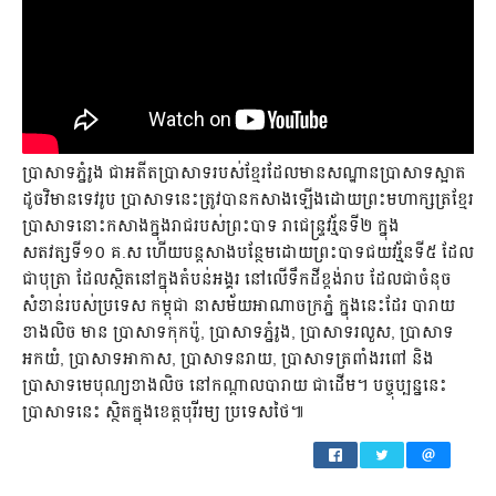
ប្រាសាទភ្នំរូង ជាអតីតប្រាសាទរបស់ខ្មែរដែលមានសណ្ឋានប្រាសាទស្អាត
ដូចវិមានទេវរូប ប្រាសាទនេះត្រូវបានកសាងឡើងដោយព្រះមហាក្សត្រខ្មែរ
ប្រាសាទនោះកសាងក្នុងរាជរបស់ព្រះបាទ រាជេន្ទ្រវរ្ម័នទី២ ក្នុង
សតវត្សទី១០ គ.ស ហើយបន្តសាងបន្ថែមដោយព្រះបាទជយវរ្ម័នទី៥ ដែល
ជាបុត្រា ដែលស្ថិតនៅក្នុងតំបន់អង្គរ នៅលើទឹកដីខ្ពង់រាប ដែលជាចំនុច
សំខាន់របស់ប្រទេស កម្ពុជា នាសម័យអាណាចក្រភ្នំ ក្នុងនេះដែរ បារាយ
ខាងលិច មាន ប្រាសាទកុកប៉ូ, ប្រាសាទភ្នំរូង, ប្រាសាទរលួស, ប្រាសាទ
អកយំ, ប្រាសាទអាកាស, ប្រាសាទនរាយ, ប្រាសាទត្រពាំងរពៅ និង
ប្រាសាទមេបុណ្យខាងលិច នៅកណ្តាលបារាយ ជាដើម។ បច្ចុប្បន្ននេះ
ប្រាសាទនេះ ស្ថិតក្នុងខេត្តបុរីរម្យ ប្រទេសថៃ៕