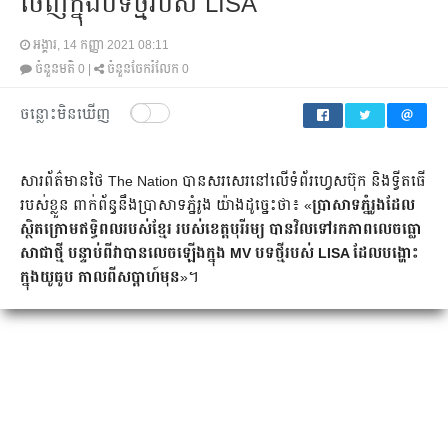
ចេញក្នុងបទថ្មី​របស់ LISA
អង្គារ, 14 កញ្ញា 2021 08:11
ចំនួនមតិ
0
|
ចំនួនចែករំលែក
0
ចន្លោះមិនឃើញ
សារព័ត៌មាន​ថៃ The Nation បាន​សរសេរ​នៅលើទំព័រហ្វេសប៊ុក និងទ្វីតធើ
របស់ខ្លួន ពាក់ព័ន្ធនឹង​ប្រាសាទភ្នំរូង យ៉ាងដូច្នេះថា៖ «
ប្រាសាទភ្នំរូង​ដែល
ស្ថិតក្រោម​ឥទ្ធិពលរបស់​ខ្មែរ របស់​ខេត្ត​បុរីរម្យ បាន​វិលទៅរកភាពលេចធ្លោ​
សាជាថ្មី បន្ទាប់ពី​វាបានលេចឡើង​ក្នុង MV បទថ្មីរបស់ LISA ដែល​បង្ហោះ​
ក្នុងយូធូប កាលពីសប្តាហ៍មុន
»។