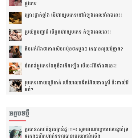
ផ្លូវភេទ
គ្រោះថ្នាក់​ខ្លាំង បើហ៊ាន​រួមភេទ​នៅ​អំឡុង​ពេល​ទាំង៦​នេះ!
ប្រយ័ត្ន​បញ្ហា​ធំ បើ​អ្នក​ហ៊ាន​រួមភេទ កំឡុង​ពេល​នេះ!
តិច​អត់​ដឹង​​ថាតារា​សិច​ជប៉ុន​ថត​ម្ដងៗ រកបាន​លុយ​ប៉ុន្មាន?
ចំណង់​ផ្លូវ​ភេទ​ដៃគូ​នឹង​កើន​ឡើង បើចេះ​វិធីទាំង​៧នេះ!
រួមភេទ​ដោយ​ប្រើ​មាត់ ហើយ​លេប​ទឹក​រំអិល​ខាង​ស្រី ប៉ះពាល់​អី​
អត់?
អត្ថបទថ្មី
ប្រធាន​សហព័ន្ធ​តេក្វាន់ដូ​ ITF៖​ សូម​អាណាព្យាបាល​បន្ត​គាំទ្រ​
ឲ្យ​កូនៗ​ហ្វឹកហាត់​ទទួលបាន​ប្រយោជន៍​ច្រើន​