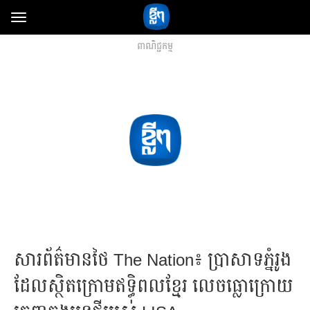
Toggle
navigation
ពាណិជ្ជកម្ម
សារព័ត៌មានថៃ The Nation៖ ប្រាសាទភ្នំរូង​
ដែលស្ថិតក្រោម​ឥទ្ធិពលខ្មែរ លេចធ្លោ​ក្រោយ​