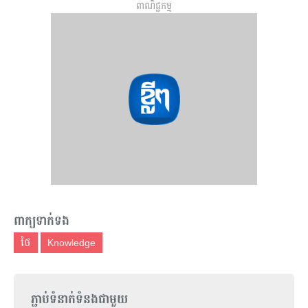
ពាណិជ្ជកម្ម
ពាក្យទាក់ទង
ថៃ
Knowledge
ភ្ជាប់ទំនាក់ទំនងជាមួយ