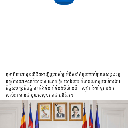
លិខិតអញ្ជើញរបស់នាយករដ្ឋមន្ត្រីមីយ៉ាន់ Min Aung Hlaing បានអញ្ជើញ
សម្តេចតេជោ ហ៊ុន សែន ឲ្យធ្វើទស្សនកិច្ចនៅប្រទេសមីយ៉ាន់ម៉ា នៅ
ថ្ងៃទី០៧ និងទី០៨ ខែមករា ឆ្នាំ២០២២ខាងមុខនេះ គឺធ្វើឡើងក្នុងជំនួប
រវាង រដ្ឋមន្ត្រីការបរទេសមីយ៉ាន់ម៉ា លោក វុន ម៉ោងលីន និងសម្តេចតេជោ
នៅវិមានសន្តិភាពនាព្រឹកថ្ងៃទី០៧ ខែធ្នូ ឆ្នាំ២០២១នេះ។
ក្រៅពីគោរពជូនលិខិតអញ្ជើញរបស់ថ្នាក់ដឹកនាំកំពូលរបស់ប្រទេសខ្លួន រដ្ឋ
មន្ត្រីការបរទេសមីយ៉ាន់ម៉ា លោក វុន ម៉ោងលីន ក៏បានពិភាក្សាលើការងារ
កិច្ចសហប្រតិបត្តិការ និងទំនាក់ទំនងមីយ៉ាន់ម៉ា-កម្ពុជា និងកិច្ចការងារ
របស់អាស៊ានជាមួយសម្តេចតេជោផងដែរ៕