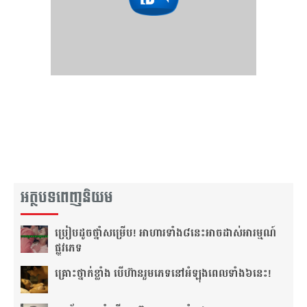
អត្ថបទពេញនិយម
ប្រៀប​ដូច​ថ្នាំ​សម្រើប! អាហារ​ទាំង​៨​នេះ​អាច​ដាស់​អារម្មណ៍​
ផ្លូវភេទ
គ្រោះថ្នាក់​ខ្លាំង បើហ៊ាន​រួមភេទ​នៅ​អំឡុង​ពេល​ទាំង៦​នេះ!