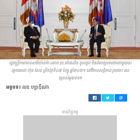
រដ្ឋមន្ត្រីការបរទេសមីយ៉ាន់ម៉ា លោក វុន ម៉ោងលីន ចូលជួប និងពិភាក្សាការងារជាមួយស
ម្តេចតេជោ ហ៊ុន សែន ព្រឹកថ្ងៃទី០៧ ខែធ្នូ ឆ្នាំ២០២១ នៅវិមានសន្តិភាព រូបថត៖ អន
ឃួនសំអូន/ទទក
អត្ថបទ៖
លន ហ្សាឌីណា
ពាណិជ្ជកម្ម