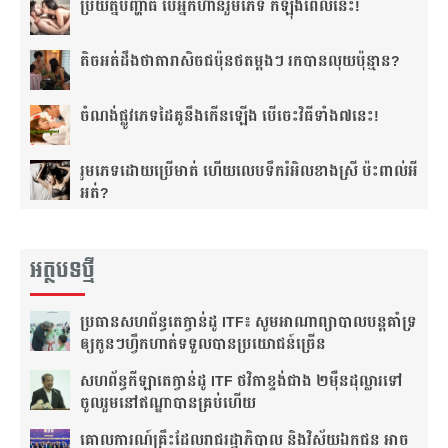
ប្រយ័ត្ន​បញ្ហា​ធំ បើ​អ្នក​ហ៊ាន​រួមភេទ កំឡុង​ពេល​នេះ!
តិច​អត់​ដឹង​​ថាតារា​សិច​ជប៉ុន​ថត​ម្ដងៗ រកបាន​លុយ​ប៉ុន្មាន?
ចំណង់​ផ្លូវ​ភេទ​ដៃគូ​នឹង​កើន​ឡើង បើចេះ​វិធីទាំង​៧នេះ!
រួមភេទ​ដោយ​ប្រើ​មាត់ ហើយ​លេប​ទឹក​រំអិល​ខាង​ស្រី ប៉ះពាល់​អី​
អត់?
អត្ថបទថ្មី
ប្រធាន​សហព័ន្ធ​តេក្វាន់ដូ​ ITF៖​ សូម​អាណាព្យាបាល​បន្ត​គាំទ្រ​
ឲ្យ​កូនៗ​ហ្វឹកហាត់​ទទួលបាន​ប្រយោជន៍​ច្រើន​
សហព័ន្ធ​កីឡាតេក្វាន់ដូ​ ITF​ ថវិកា​ខ្ទង់​ជាង​ ២ម៉ឺន​ដុល្លារ​ទៅ​
ចូលរួម​នៅ​ឥណ្ឌា​បាន​គ្រប់​ហើយ​
គោលការណ៍គ្រឹះ​ដែល​រាជរដ្ឋាភិបាល និងវិស័យឯកជន អាច​