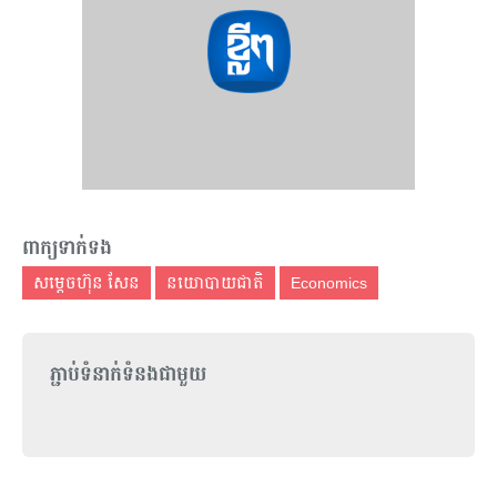
ពាក្យទាក់ទង
សម្ដេចហ៊ុន សែន
នយោបាយជាតិ
Economics
ភ្ជាប់ទំនាក់ទំនងជាមួយ