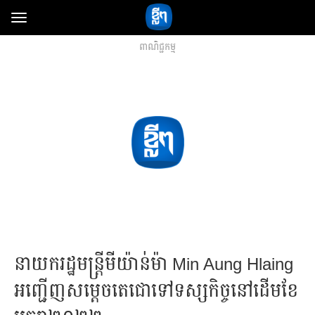
Toggle
navigation
ពាណិជ្ជកម្ម
នាយករដ្ឋមន្ត្រីមីយ៉ាន់ម៉ា Min Aung Hlaing
អញ្ជើញសម្តេចតេជោទៅទស្សកិច្ចនៅដើមខែ