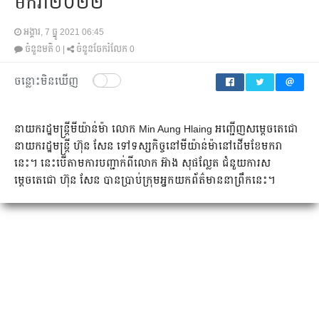
មករា២០២២
អង្គារ, 7 ធ្នូ 2021 06:45
ចំនួនមតិ
0
|
ចំនួនចែករំលែក
0
ចន្លោះមិនឃើញ
នាយករដ្ឋមន្ត្រីមីយ៉ាន់ម៉ា លោក Min Aung Hlaing អញ្ជើញសម្តេចតេជោ
នាយករដ្ឋមន្ត្រី ហ៊ុន សែន ទៅទស្សកិច្ចនៅមីយ៉ាន់ម៉ានៅដើមខែមករា
នេះ។ នេះបើតាមការបញ្ជាក់ពីលោក អ៊ាង សុផល្លែត ជំនួយការស
ម្តេចតេជោ ហ៊ុន សែន បានប្រាប់ក្រុមអ្នកយកព័ត៌មាននាព្រឹកនេះ។