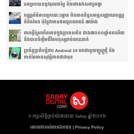
សម្រេចបាននូវគុណតម្លៃ និងជោគវាសនារួមគ្នា
បណ្ណ​ព័ត៌មាន​អ្នកបោះឆ្នោត មិនអាចជំនួសអត្តសញ្ញាណបណ្ណ
ក៏ពិតមែន ប៉ុន្តែវាមានផលប្រយោជន៍ ៣យ៉ាង
ការ​ធ្វើ​ស្រែ​កើត​មាន​ក្នុង​ប្រទេស​ចិន​ ជាង​៧​០០០​ឆ្នាំ​មក​ហើយ
និងបានចិញ្ចឹមជីវិតមនុស្សរាប់លាននាក់
ប្រព័ន្ធប្រតិបត្តិការ Android 14 មកជាមួយឡូហ្គូថ្មី និង​
កាន់តែ​មានសុវត្ថិភាព​ជាងមុន
​© រក្សា​សិទ្ធិ​គ្រប់​យ៉ាង​ដោយ​ Sabay ឆ្នាំ​២០១៦
គោលការណ៍​ភាព​ឯកជន | Privacy Policy