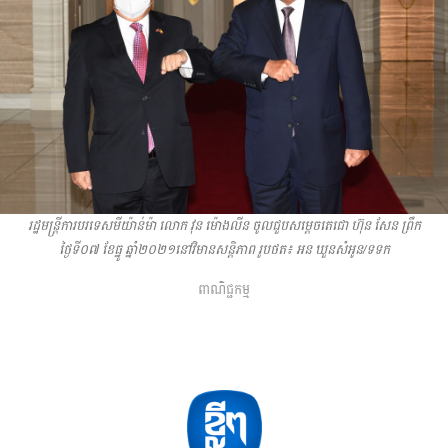
រដ្ឋមន្ត្រីការបរទេសមីយ៉ាន់ម៉ា លោក វុន ម៉ោងលីន ចូលជួបសម្តេចតេជោ ហ៊ុន សែន ព្រឹក
ថ្ងៃទី០៧ ខែធ្នូ ឆ្នាំ២០២១នៅវិមានសន្តិភាព រូបថត៖ អន ឃួនសំអូន/ទទក
ពាណិជ្ជកម្ម