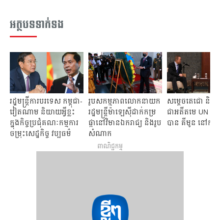
អត្ថបទទាក់ទង
រដ្ឋមន្ត្រីការបរទេស កម្ពុជា-
រូបសកម្មភាពលោកនាយក
សម្តេចតេជោ និយាយអ
វៀតណាម និយាយអ្វីខ្លះ
រដ្ឋមន្ត្រីម៉ាឡេស៊ីដាក់កម្រ
ជាអតីតមេ UN ល
ក្នុងកិច្ចប្រជុំគណៈកម្មការ
ផ្កានៅវិមានឯករាជ្យ និងរូប
បាន គីមូន នៅកូរ៉េ
ចម្រុះសេដ្ឋកិច្ច វប្បធម៌
សំណាក
វិទ្យាសាស្ត្រ និងបច្ចេកវិទ្យា
ព្រះបរមរតន:កោដ្ឋ
ពាណិជ្ជកម្ម