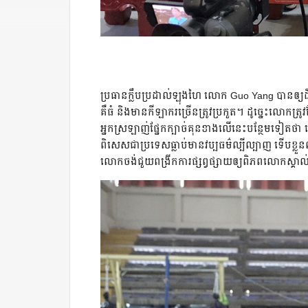
ប្រធាន​ក្លឹប​ប្រដាល់​ឡុងហៃ​ លោក​ Guo Yang​ បាន​ឲ្យ​ដឹង​ថ
គឺ​ធំ​ និង​មាន​កីឡាករ​ច្រើន​ត្រូវ​ប្រកួត។​ ដូច្នេះ​លោក​ត្រូវ
អ្នក​ស្រឡាញ់​ផ្នែក​ក្បាច់​គុន​ខាង​លើ​នេះ​បន្ថែម​ទៀត​ថា​ ល
ពិសេស​ជា​ប្រទេស​ធ្លាប់​មាន​វប្បធម៌​ល្បីល្បាញ​ ទើប​ខ្លួន
លោក​ចង់​ជួយ​ពង្រីក​ការ​ផ្សព្វផ្សាយ​ឲ្យ​ពិភពលោក​ស្គាល់​