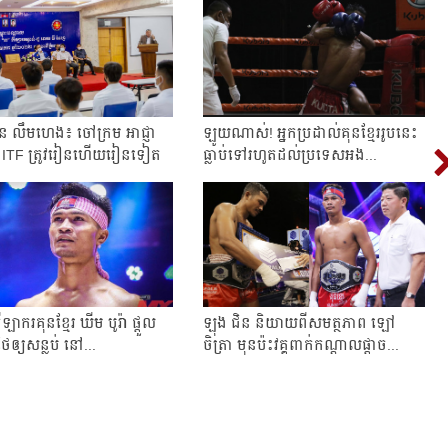
ន លឹមហេង៖​ ចៅក្រម​ អាជ្ញា
ឡូយ​ណាស់!​ អ្នក​ប្រដាល់​គុន​ខ្មែរ​រូប​នេះ​
ITF​ ត្រូវ​រៀន​ហើយ​រៀន​ទៀត​
ធ្លាប់​ទៅ​រហូត​ដល់​ប្រទេស​អង...
ីឡាករ​គុនខ្មែរ ឃីម បូរ៉ា ផ្ដួល​
ឡុង​ ជិន​ និយាយ​ពី​សមត្ថភាព​ ឡៅ​
ះ​ថៃ​ឲ្យ​សន្លប់​ នៅ...
ចិត្រា​ មុន​ប៉ះ​វគ្គ​ពាក់កណ្ដាល​ផ្ដាច...