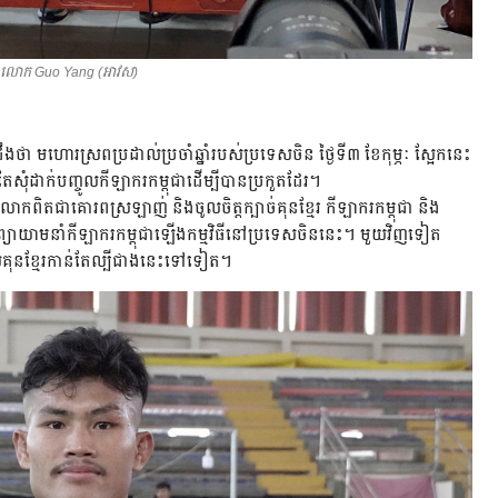
លោក​ Guo Yang (អាវស)
ា​ មហោរស្រព​ប្រដាល់​ប្រចាំ​ឆ្នាំ​របស់​ប្រទេស​ចិន​ ថ្ងៃ​ទី៣​ ខែ​កុម្ភៈ​ ស្អែក​នេះ​
​តែ​សុំ​ដាក់​បញ្ចូល​កីឡាករ​កម្ពុជា​ដើម្បី​បាន​ប្រកួត​ដែរ។​
ោក​ពិត​ជា​គោរព​ស្រឡាញ់​ និង​ចូលចិត្ត​ក្បាច់​គុន​ខ្មែរ​ កីឡាករ​កម្ពុជា​ និង​
​ព្យាយាម​នាំ​កីឡាករ​កម្ពុជា​ឡើង​កម្មវិធី​នៅ​ប្រទេស​ចិន​នេះ។​ មួយ​វិញ​ទៀត​
គុន​ខ្មែរ​កាន់តែ​ល្បី​ជាង​នេះ​ទៅ​ទៀត។​