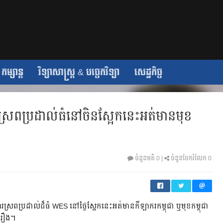
កម្សាន្ត
វិទ្យាសាស្ត្រ & បច្ចេកវិទ្យា
សេដ្ឋកិច្ច
ប្រដាល់​ធំ​នៅ​ចិន​ស្អែក​នេះ​អត់​មាន​មុខ​
ចំនួនមតិ
0
|
ចំនួនចែករំលែក
0
ប្រដាល់​ដ៏​ធំ​ WES​ នៅ​ថ្ងៃ​ស្អែក​នេះ​អត់​មាន​កីឡាករ​កម្ពុជា​ ឬ​មុខ​កម្ពុជា​
ងរឿង។​