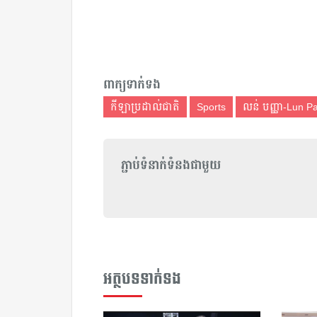
ពាក្យទាក់ទង
កីឡាប្រដាល់ជាតិ
Sports
លន់ បញ្ញា-Lun P
ភ្ជាប់ទំនាក់ទំនងជាមួយ
អត្ថបទទាក់ទង