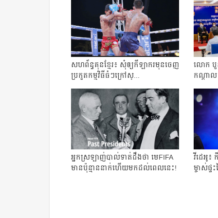
សហព័ន្ធ​គុន​ខ្មែរ៖​ សុំ​ឲ្យ​កីឡាករ​មុន​ចេញ​
លោក​ បួ
ប្រកួត​កម្មវិធី​ធំៗ​ក្រៅ​ស្...
កណ្ដាល​ 
អ្នកស្រឡាញ់បាល់ទាត់ដឹងថា មេFIFA
វីដេអូ៖ ក
មានប៉ុន្មាននាក់ហើយមកដល់ពេលនេះ!
ម្ចាស់​ផ្ទ