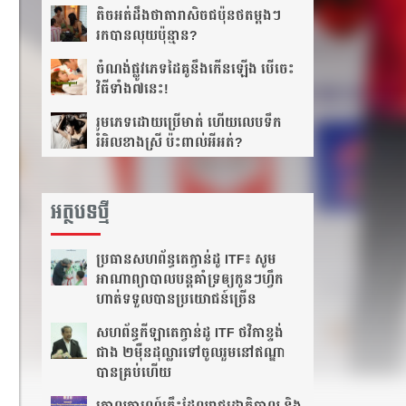
តិច​អត់​ដឹង​​ថាតារា​សិច​ជប៉ុន​ថត​ម្ដងៗ
រកបាន​លុយ​ប៉ុន្មាន?
ចំណង់​ផ្លូវ​ភេទ​ដៃគូ​នឹង​កើន​ឡើង បើចេះ​
វិធីទាំង​៧នេះ!
រួមភេទ​ដោយ​ប្រើ​មាត់ ហើយ​លេប​ទឹក​
រំអិល​ខាង​ស្រី ប៉ះពាល់​អី​អត់?
អត្ថបទថ្មី
ប្រធាន​សហព័ន្ធ​តេក្វាន់ដូ​ ITF៖​ សូម​
អាណាព្យាបាល​បន្ត​គាំទ្រ​ឲ្យ​កូនៗ​ហ្វឹក
ហាត់​ទទួលបាន​ប្រយោជន៍​ច្រើន​
សហព័ន្ធ​កីឡាតេក្វាន់ដូ​ ITF​ ថវិកា​ខ្ទង់​
ជាង​ ២ម៉ឺន​ដុល្លារ​ទៅ​ចូលរួម​នៅ​ឥណ្ឌា​
បាន​គ្រប់​ហើយ​