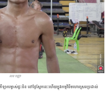
លន បញ្ញា
កីឡាករ​ម្ចាស់​ផ្ទះ​ចិន​ នៅ​ថ្ងៃ​ស្អែក​នេះ​ហើយ​ក្នុង​កម្មវិធី​មហោរស្រព​ប្រដាល់​