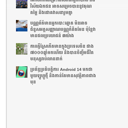
គោលការណ៍គ្រឹះ​ដែល​រាជរដ្ឋាភិបាល និង
វិស័យឯកជន អាច​សម្រេចបាននូវគុណ
តម្លៃ និងជោគវាសនារួមគ្នា
បណ្ណ​ព័ត៌មាន​អ្នកបោះឆ្នោត មិនអាច
ជំនួសអត្តសញ្ញាណបណ្ណក៏ពិតមែន ប៉ុន្តែវា
មានផលប្រយោជន៍ ៣យ៉ាង
ការ​ធ្វើ​ស្រែ​កើត​មាន​ក្នុង​ប្រទេស​ចិន​ ជាង​
៧​០០០​ឆ្នាំ​មក​ហើយ និងបានចិញ្ចឹមជីវិត
មនុស្សរាប់លាននាក់
ប្រព័ន្ធប្រតិបត្តិការ Android 14 មកជា
មួយឡូហ្គូថ្មី និង​កាន់តែ​មានសុវត្ថិភាព​ជាង
មុន