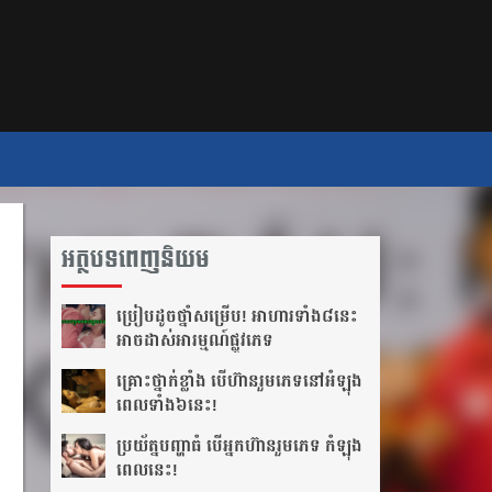
អត្ថបទពេញនិយម
ប្រៀប​ដូច​ថ្នាំ​សម្រើប! អាហារ​ទាំង​៨​នេះ​
អាច​ដាស់​អារម្មណ៍​ផ្លូវភេទ
គ្រោះថ្នាក់​ខ្លាំង បើហ៊ាន​រួមភេទ​នៅ​អំឡុង​
ពេល​ទាំង៦​នេះ!
ប្រយ័ត្ន​បញ្ហា​ធំ បើ​អ្នក​ហ៊ាន​រួមភេទ កំឡុង​
ពេល​នេះ!