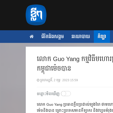
ជីវិតនិងសង្គម
នយោបាយ
កីឡា
លោក Guo Yang កម្មវិធី​មហោរស្រព​
កម្ពុជា​ម៉េច​បាន​
ព្រហស្បតិ៍, 2 កុម្ភៈ 2023 15:59
ចន្លោះមិនឃើញ
លោក Guo Yang​ ប្រធាន​ក្លឹប​ប្រដាល់​ឡុងហៃ​ ថា​មហោរស្រព​
ម៉េច​និង​បាន​ ព្រោះ​ប្រទេស​មាន​កីឡាករ​ និង​វប្បធម៌​រុ