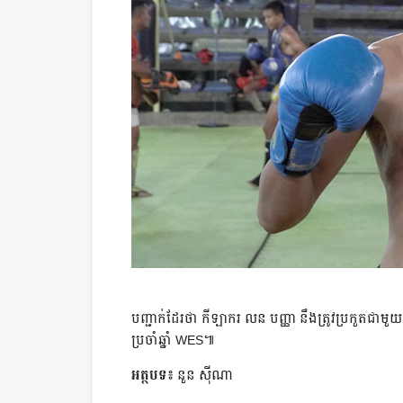
បញ្ជាក់​ដែរ​ថា​ កីឡាករ​ លន​ បញ្ញា​ នឹង​ត្រូវ​ប្រកួត​ជា​មួយ​
ប្រចាំ​ឆ្នាំ​ WES៕​
អត្ថបទ៖
នួន ស៊ីណា​